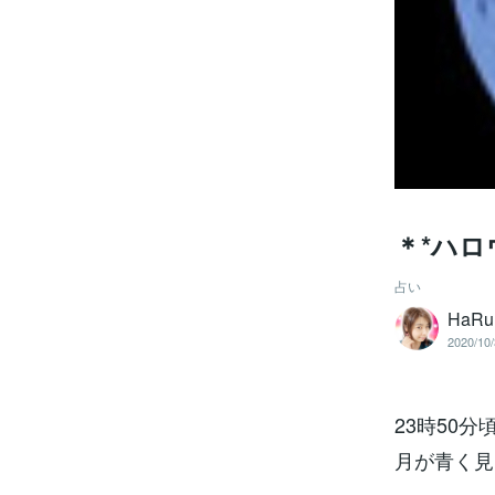
＊*ハロ
占い
HaR
2020/10/
23時50
月が青く見