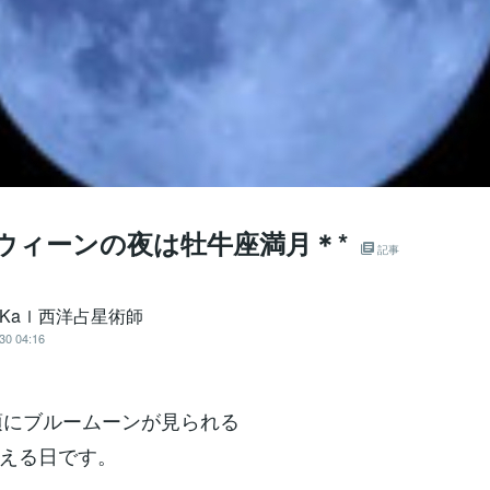
ウィーンの夜は牡牛座満月＊*
記事
uKaｌ西洋占星術師
30 04:16
分頃にブルームーンが見られる
える日です。