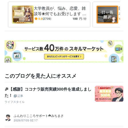
研究・開発・設計 / 研究・開発
経験年数 : 6年
士業・専門職 / 教授・准教授・大学講師
経験年数 : 3年
大学教員が、悩み、恋愛、雑
日本
談等❀何でもお受けします 問
ネイ
受賞歴
題の核心へ❀モヤモヤからの
すべ
5.0
(2709)
100
円
/分
5.0
大学首席卒業
脱出へ❀脳内整理を得意とし
❀安
ます❀
しま
得意分野
悩み相談・カウンセリング
悩み相談・カウンセリング
ライティング・翻訳
海外短期留学経験有。英作/翻訳可能です。
学歴
某大学大学院
2012年3月 ~ 2018年2月
このブログを見た人にオススメ
🎉【感謝】ココナラ販売実績300件を達成しまし
た！
記事
ライフスタイル
ふんわりこころサポート☘️みちまさ
2026/07/05 02:17