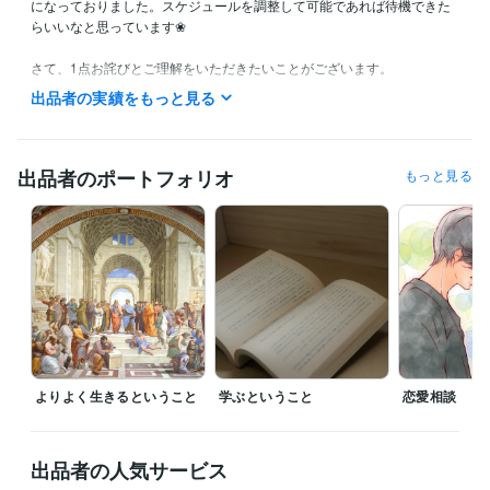
になっておりました。スケジュールを調整して可能であれば待機できた
らいいなと思っています❀

さて、1点お詫びとご理解をいただきたいことがございます。

私はココナラに来て3年余り、この間、当時100円/分で出品していた方々
出品者の実績をもっと見る
がどんどん料金を吊り上げていきました。それにつけ、私はなんとも言
えない気持ちになっております。お金持ち相手に商売がしたいならば、
そう書けばいいのにと。弱い立場におられる方々は往々にして金銭面に
おいても大変な境遇にあります。電話相談をしていればそのことが痛い
出品者のポートフォリオ
もっと見る
ほどわかるはずなのに。

そのような中、私の公開評価文を読んで「こういう文章を書けば売れ
る」と参考にしていると思しき方がいます。次第に私は、商売臭の強い
人には「いかなる知的な情報も与えたくない」と思うようになりまし
た。

ここは弱い立場に置かれた方が多い所です。搾取とも捉えられる行為に
私は断固として反対です。私は静かに抵抗します。そのために公開評価
への返信を短文にすることをお許しください。非公開評価は丁寧にお返
よりよく生きるということ
学ぶということ
恋愛相談
しいたす所存です。

※追記。DMは日程調整のみ対応いたします。
出品者の人気サービス
経験職種