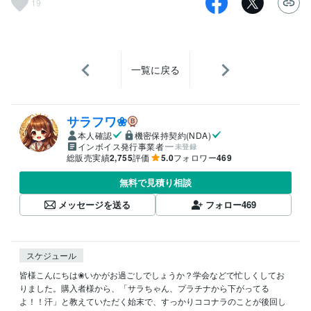
19
一覧に戻る
サラフワ❀
本人確認
機密保持契約(NDA)
インボイス発行事業者
未登録
総販売実績
2,755
評価
5.0
フォロワー
469
無料で見積り相談
メッセージを送る
フォロー
469
スケジュール
皆様こんにちは❀いかがお過ごしでしょうか？学会などで忙しくしてお
りました。購入者様から、「サラちゃん、プラチナから下がってる
よ！！汗」と教えていただく始末で、すっかりココナラのことが後回し