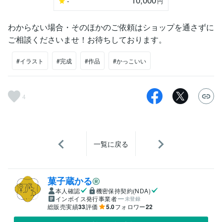
-
円
わからない場合・そのほかのご依頼はショップを通さずに
ご相談くださいませ！お待ちしております。
#イラスト
#完成
#作品
#かっこいい
4
一覧に戻る
菓子蔵かる
本人確認
機密保持契約(NDA)
インボイス発行事業者
未登録
総販売実績
33
評価
5.0
フォロワー
22