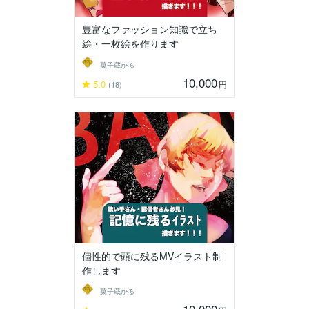
豊富なファッション知識で立ち
絵・一枚絵を作ります
菓子蔵かる
10,000
5.0
円
(18)
個性的で頭に残るMVイラスト制
作します
菓子蔵かる
10,000