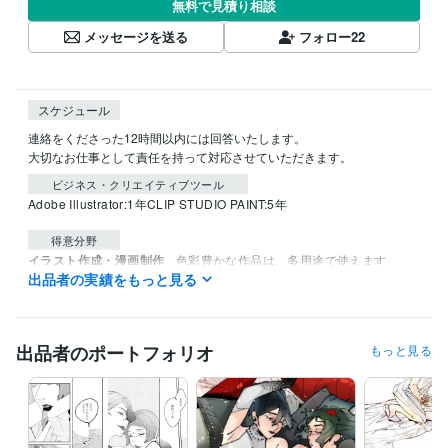
無料で見積り相談
メッセージを送る
フォロー
22
スケジュール
連絡をくださった12時間以内には回答いたします。

大切なお仕事として責任を持って対応させていただきます。
ビジネス・クリエイティブツール
Adobe Illustrator:1年
CLIP STUDIO PAINT:5年
得意分野
イラスト作成・漫画制作
色彩豊かな作品は、多用途で使えます
出品者の実績をもっと見る
色彩
サムネ
アパレル
歌ってみた
かっこいい
綺麗
ポスター
チラシ
広告
漫画
出品者のポートフォリオ
もっと見る