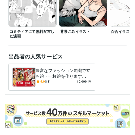
コミティアにて無料配布し
背景こみイラスト
百合イラスト
た漫画
出品者の人気サービス
豊富なファッション知識で立
ち絵・一枚絵を作ります
【短納期】色彩豊かな作風
5.0
(18)
10,000
円
で、あなたの生活・お仕事を
鮮やかに！