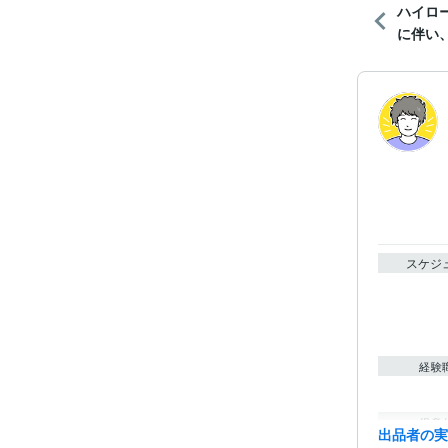
ハイロ
に伴い、
スケジ
経験
得意
出品者の