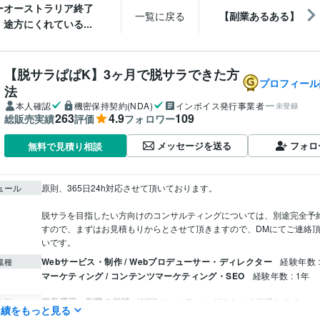
ーオーストラリア終了
一覧に戻る
【副業あるある】
途方にくれている...
【脱サラぱぱK】3ヶ月で脱サラできた方
プロフィール
法
本人確認
機密保持契約(NDA)
インボイス発行事業者
未登録
263
4.9
109
総販売実績
評価
フォロワー
メッセージを送る
フォロ
無料で見積り相談
ュール
原則、365日24h対応させて頂いております。

脱サラを目指したい方向けのコンサルティングについては、別途完全予
すので、まずはお見積もりからとさせて頂きますので、DMにてご連絡
いです。
Webサービス・制作 / Webプロデューサー・ディレクター
経験年数 :
職種
マーケティング / コンテンツマーケティング・SEO
経験年数 : 1年
資産運用・副業の相談
WEBマーケティングスキルを伝授します
分野
実績をもっと見る
経営
ビジネス
仕事
Webマーケティング