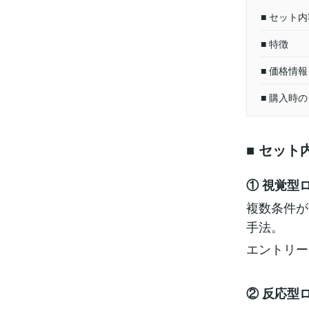
■ セット
■ 特徴
■ 価格情報
■ 購入時
■ セット
① 視覚型
複数条件が
手法。
エントリー
② 反応型