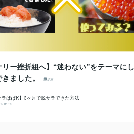
ナリー挫折組へ】“迷わない”をテーマにし
できました。
記事
サラぱぱK】3ヶ月で脱サラできた方法
02 01:09