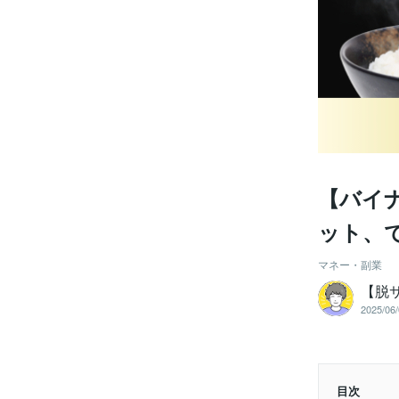
【バイ
ット、
マネー・副業
【脱
2025/06/
目次