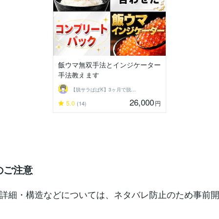
飯ウマ無双手法とインジケーター
手法教えます
【脱サラぱぱK】3ヶ月で脱サラできた方法
26,000
5.0
円
(14)
のご注意
詳細・構造などについては、ネタバレ防止のため事前