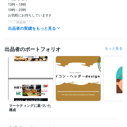
13時～18時

19時～23時

お気軽にお待ちしています♪
受賞歴
出品者の実績をもっと見る
講談社　イラストレーション佳作
資格・検定
初任者研修
取得年 : 2016年
出品者のポートフォリオ
もっと見る
実務者研修
取得年 : 2017年
得意分野
悩み相談・カウンセリング
じぶん軸　ブレずに突き進む　
メンタル
の強さ
継続力
これからの時代　メンタル強さは必要な事
心の整え方 メンタル
丁度良い強さ
ブレない自分軸
マインド
ライティング・翻訳
文字起し1文字　1円で対応します。
マーケティングに基づいた
構成