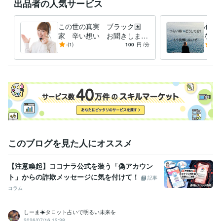
出品者の人気サービス
この世の真実 ブラック国
心の
家 辛い想い お聞きします
ない
悩みの根幹を紐解く鍵とは？
の中
-
(1)
100
円
/分
5.0
世の中は嘘できている
ょっ
このブログを見た人にオススメ
【注意喚起】ココナラ公式を装う「偽アカウン
ト」からの詐欺メッセージに気を付けて！
記事
コラム
しーま☀タロット占いで明るい未来を
2026/07/16 12:38