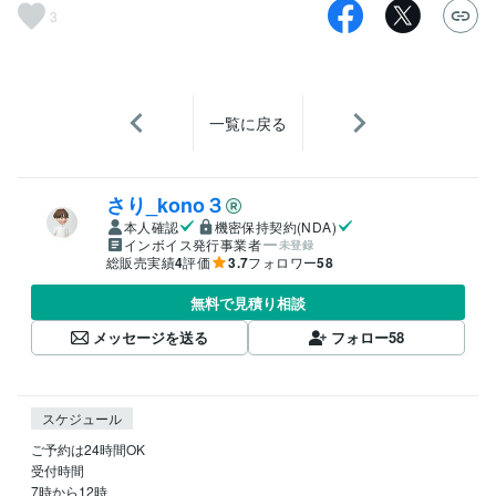
3
一覧に戻る
さり_kono３
本人確認
機密保持契約(NDA)
インボイス発行事業者
未登録
総販売実績
4
評価
3.7
フォロワー
58
無料で見積り相談
メッセージを送る
フォロー
58
スケジュール
ご予約は24時間OK　

受付時間　

7時から12時
