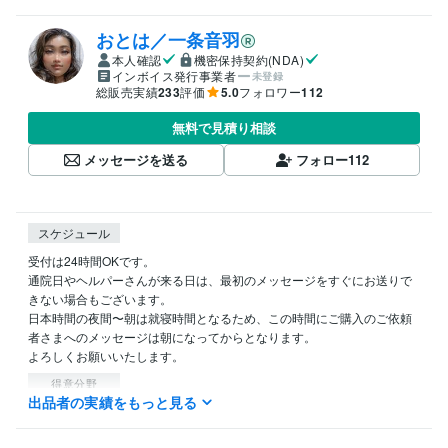
おとは／一条音羽
本人確認
機密保持契約(NDA)
インボイス発行事業者
未登録
総販売実績
233
評価
5.0
フォロワー
112
無料で見積り相談
メッセージを送る
フォロー
112
スケジュール
受付は24時間OKです。

通院日やヘルパーさんが来る日は、最初のメッセージをすぐにお送りで
きない場合もございます。

日本時間の夜間〜朝は就寝時間となるため、この時間にご購入のご依頼
者さまへのメッセージは朝になってからとなります。

よろしくお願いいたします。
得意分野
出品者の実績をもっと見る
占い
オラクルカードリーディング
タロットカードリーディング
プライベート
仕事
人間関係
恋愛
Web制作・HP作成・EC構築
Wordpressの設置、カスタマイズ