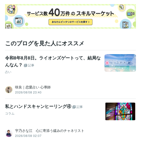
プライベート
このブログを見た人にオススメ
令和8年8月8日。ライオンズゲートって、結局な
んなん？
記事
占い
咲良｜恋愛占い 心導師
2026/08/08 23:40
私とハンドスキャンヒーリング④
記事
コラム
宇乃さな江 心に寄添う緩みのチャネリスト
2026/08/08 02:07