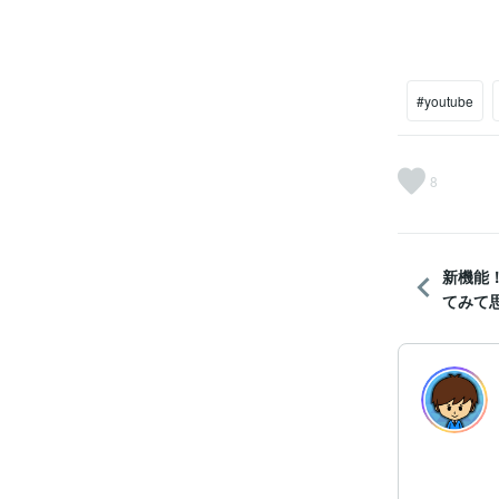
#youtube
8
新機能
てみて