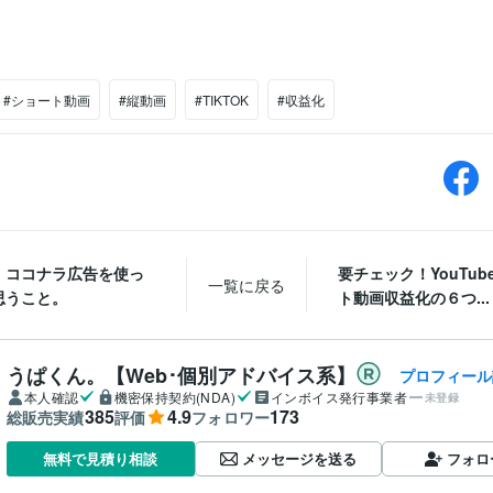
#ショート動画
#縦動画
#TIKTOK
#収益化
！ココナラ広告を使っ
要チェック！YouTub
一覧に戻る
思うこと。
ト動画収益化の６つ...
うぱくん。【Web･個別アドバイス系】
プロフィール
本人確認
機密保持契約(NDA)
インボイス発行事業者
未登録
385
4.9
173
総販売実績
評価
フォロワー
メッセージを送る
フォロ
無料で見積り相談