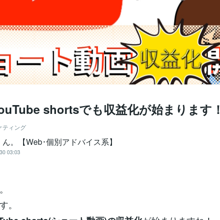
ouTube shortsでも収益化が始まります
ケティング
くん。【Web･個別アドバイス系】
30 03:03
。
す。