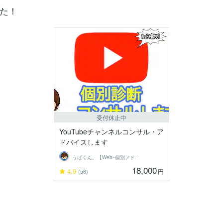
た！
受付休止中
YouTubeチャンネルコンサル・ア
ドバイスします
うぱくん。【Web･個別アドバイス系】
18,000
4.9
円
(56)