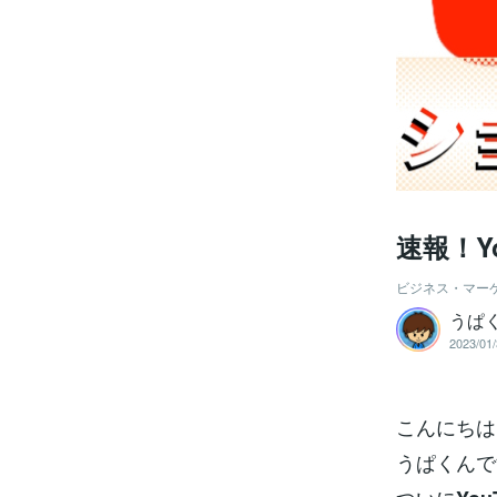
速報！Y
ビジネス・マー
うぱ
2023/01/
こんにちは
うぱくんで