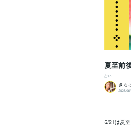
夏至前
占い
きら
2023/06/
6/21は夏