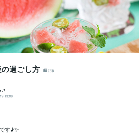
後の過ごし方
記事
ら♬
19 13:08
至です♪✨