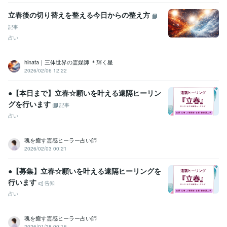
立春後の切り替えを整える今日からの整え方
記事
占い
hinata｜三体世界の霊媒師 ＊輝く星
2026/02/06 12:22
●【本日まで】立春☆願いを叶える遠隔ヒーリン
グを行います
記事
占い
魂を癒す霊感ヒーラー占い師
2026/02/03 00:21
●【募集】立春☆願いを叶える遠隔ヒーリングを
行います
告知
占い
魂を癒す霊感ヒーラー占い師
2026/01/28 00:16