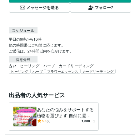
メッセージを送る
フォロー
7
スケジュール
平日の9時から16時

他の時間帯はご相談に応じます。

ご返信は、24時間以内を心がけます。
得意分野
占い
ヒーリング　ハーブ　カードリーディング
ヒーリング
ハーブ
フラワーエッセンス
カードリーディング
出品者の人気サービス
あなたの悩みをサポートする
植物を選びます 自然に還り
心地よく♥軽やかに♥手放しま
5.0
(2)
1,000
円
しょう