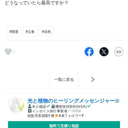
どうなっていたら最高ですか？
#開運
#立春
#自然
6
一覧に戻る
光と植物のヒーリングメッセンジャー
本人確認
機密保持契約(NDA)
インボイス発行事業者
未登録
総販売実績
3
評価
4.0
フォロワー
7
無料で見積り相談