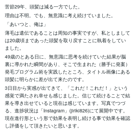
苦節29年、頭髪は減る一方でした。
理由は不明。でも、無意識に考え続けていました。
「あいつと、俺は」
薄毛は遺伝であることは周知の事実ですが、私としまして
は20歳頃まであった頭髪を取り戻すことに執着をしてい
ました。
49歳のとある日に、無意識に思考を続けていた結果が脳
裏に導かれた瞬間があり、そこで生まれた（勝手に発案）
発毛プログラム術を実践したところ、タイトル画像にある
頭髪に明らかに差が出て来たのです。
3日目から実感が出てきて、「これだ！これだ！」という
感覚で満たされ幸せも感じました。信じて続けることで結
果を導き出せていると現在は感じています。写真でつづ
る、進捗状況は「Instagram」(jiriki826)にて展開中です。
現在進行形という形で効果を表明し続ける事で効果を確認
し評価をして頂きたいと思います。