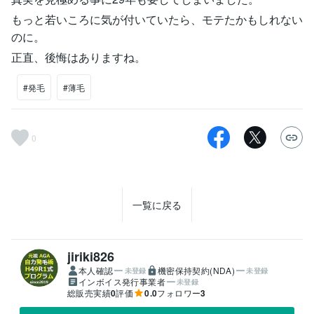
もっと若いころに気が付いていたら、モテたかもしれない
のに。
正直、後悔はありますね。
#発毛
#薄毛
0
一覧に戻る
jiriki826
本人確認
機密保持契約(NDA)
未登録
未登録
インボイス発行事業者
未登録
総販売実績
0
評価
0.0
フォロワー
3