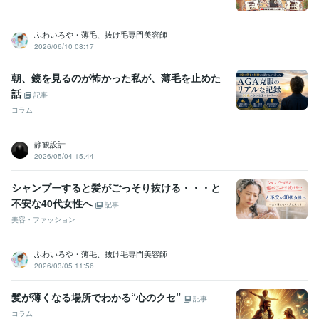
ふわいろや・薄毛、抜け毛専門美容師
2026/06/10 08:17
朝、鏡を見るのが怖かった私が、薄毛を止めた
話
記事
コラム
静観設計
2026/05/04 15:44
シャンプーすると髪がごっそり抜ける・・・と
不安な40代女性へ
記事
美容・ファッション
ふわいろや・薄毛、抜け毛専門美容師
2026/03/05 11:56
髪が薄くなる場所でわかる“心のクセ”
記事
コラム