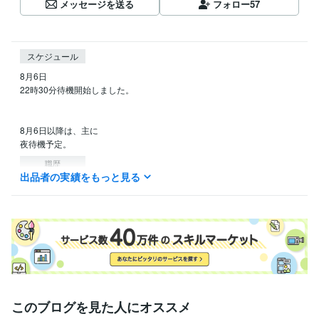
メッセージを送る
フォロー
57
スケジュール
8月6日

22時30分待機開始しました。

8月6日以降は、主に

夜待機予定。
職歴
出品者の実績をもっと見る
意識と感情の周波数調律塾『灯台と凪（なぎ）』
2012年8月 ~ 現在
受賞歴
ココナラブロンズランク
資格・検定
宅地建物取引士（旧 宅地建物取引主任者）
取得年 : 1989年
得意分野
学習指導・資格・キャリア相談
スピリットガイド・宅地建物取引士
このブログを見た人にオススメ