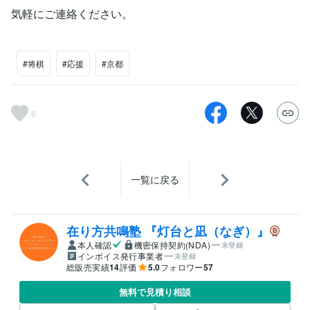
気軽にご連絡ください。
#将棋
#応援
#京都
6
一覧に戻る
在り方共鳴塾 『灯台と凪（なぎ）』
本人確認
機密保持契約(NDA)
未登録
インボイス発行事業者
未登録
総販売実績
14
評価
5.0
フォロワー
57
無料で見積り相談