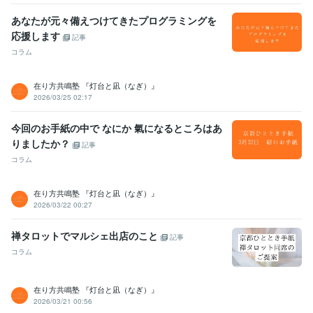
学歴
私立立命館中学校
1981年3月 ~ 1984年2月
あなたが元々備えつけてきたプログラミングを
私立立命館高校
1984年3月 ~ 1987年2月
応援します
記事
コラム
在り方共鳴塾 『灯台と凪（なぎ）』
2026/03/25 02:17
今回のお手紙の中で なにか 氣になるところはあ
りましたか？
記事
コラム
在り方共鳴塾 『灯台と凪（なぎ）』
2026/03/22 00:27
禅タロットでマルシェ出店のこと
記事
コラム
在り方共鳴塾 『灯台と凪（なぎ）』
2026/03/21 00:56