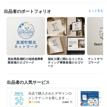
Excel:20年
Google スプレッドシート:15年
Google スライド:15年
Google ドキュメント:15年
PowerPoint:20年
Word:20年
出品者のポートフォリオ
もっと見る
Adobe Photoshop:20年
Adobe Illustrator:20年
Canva:5年
得意分野
デザイン制作
ロゴ制作
ヘアサロン
クリニック
カフェ
レストラン
ヨガスタジオ
不動産
IT
amazon
病院
Web
語学力
英語
日常会話レベル
高知県黒潮町の地域復興事
福祉介護に関わるコンサル
テントサウナ
業者様のロゴマーク
ティング事業者様のロゴマ
ゴマーク
ーク
出品者の人気サービス
当店で購入されたデザインの
ココ
メンテナンスを致します ロ
サー
ゴマーク修正や名刺の名前差
グ順
5.0
(79)
3,000
円
5.0
し替えなどに対応します
をEx