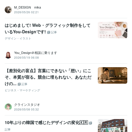
M_DESIGN mika
2026/05/26 02:21
はじめまして! Web・グラフィック制作をして
いるYou-Designです!
記事
デザイン・イラスト
You_Design＠相談に乗ります
2026/05/19 06:08
【差別化の盲点】言葉にできない「想い」にこ
そ、本質が宿る。競合に埋もれない、あなただ
けの...
記事
ビジネス・マーケティング
クラインスタジオ
2026/05/08 05:32
10年ぶりの韓国で感じたデザインの変化🇰🇷
記事