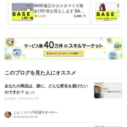
Web制作・HP作成・EC構築
ネットショップ等のWebサイト制作
BASE修正やカスタマイズ相
BA
ホームページ
ネットショップ
ECサイト
ブログ
WordPress
談1問1答お答えします BASE
タマ
サイト
BASE
WEBサイト
SEO
html
集客・マーケティング相談
の使い方や作り方、複雑な商
WEBやSNS等デジタルマーケティング
トシ
5.0
(1)
3,000
円
-
(1)
WEBサイト
Instagram
品登録のやり方など相談質問
Twitter
Facebook
インスタグラム
代行
ツイッター
フェイスブック
LINE
メルマガ
マーケティング
このブログを見た人にオススメ
あなたの商品は、誰に、どんな変化を届けたい
のですか？
記事
ビジネス・マーケティング
しん｜つくり手応援サポーター
2026/08/03 23:46