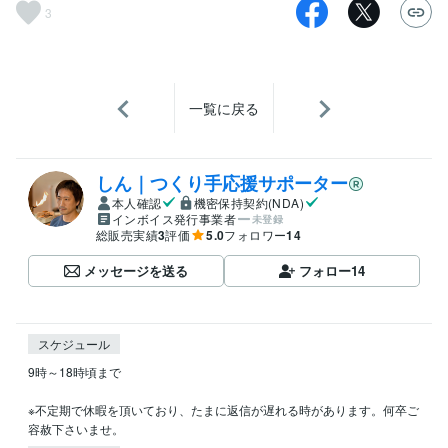
3
一覧に戻る
しん｜つくり手応援サポーター
本人確認
機密保持契約(NDA)
インボイス発行事業者
未登録
総販売実績
3
評価
5.0
フォロワー
14
メッセージを送る
フォロー
14
スケジュール
9時～18時頃まで

※不定期で休暇を頂いており、たまに返信が遅れる時があります。何卒ご
容赦下さいませ。