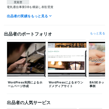
受賞歴
電気通信事業DBを構築し表彰受賞
出品者の実績をもっと見る
資格・検定
経済産業省推進資格ITコーディネータ
取得年 : 2021年
ITパスポート
取得年 : 2020年
EC-CUBE インテグレートパートナー
取得年 : 2021年
出品者のポートフォリオ
もっと見る
ITコーディネータ（ITC）
取得年 : 2020年
ITパスポート
取得年 : 2019年
プログラミング言語・フレームワーク
CSS:15年
HTML:15年
JavaScript:15年
PHP:12年
SQL:12年
MySQL:12年
ビジネス・クリエイティブツール
WordPress:15年
Google サイト:5年
Google スプレッドシート:10年
Google スライド:10年
Google ドキュメント:10年
BASE:5年
EC-CUBE:10年
Shopify:5年
STORES:1年
カラーミーショップ:2年
WordPress利用によるホ
WordPressによるオウン
BASEネット
ームページ作成
ドメディアサイト
事例
Google Analytics:10年
Google Search Console:10年
Google Tag Manager:10年
PageSpeed Insights:10年
ChatGPT:2年
Adobe Photoshop:10年
CapCut:3年
出品者の人気サービス
得意分野