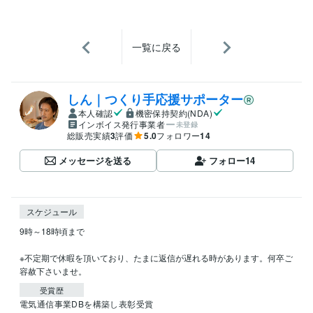
一覧に戻る
しん｜つくり手応援サポーター
本人確認
機密保持契約(NDA)
インボイス発行事業者
未登録
総販売実績
3
評価
5.0
フォロワー
14
メッセージを送る
フォロー
14
スケジュール
9時～18時頃まで

※不定期で休暇を頂いており、たまに返信が遅れる時があります。何卒ご
容赦下さいませ。
受賞歴
電気通信事業DBを構築し表彰受賞