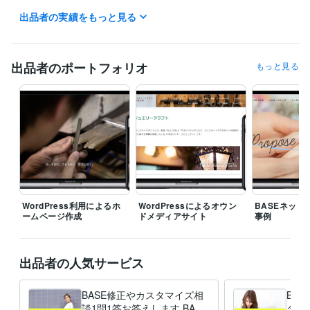
出品者の実績をもっと見る
資格・検定
経済産業省推進資格ITコーディネータ
取得年 : 2021年
ITパスポート
取得年 : 2020年
EC-CUBE インテグレートパートナー
取得年 : 2021年
出品者のポートフォリオ
もっと見る
ITコーディネータ（ITC）
取得年 : 2020年
ITパスポート
取得年 : 2019年
プログラミング言語・フレームワーク
CSS:15年
HTML:15年
JavaScript:15年
PHP:12年
SQL:12年
MySQL:12年
ビジネス・クリエイティブツール
WordPress:15年
Google サイト:5年
Google スプレッドシート:10年
Google スライド:10年
Google ドキュメント:10年
BASE:5年
EC-CUBE:10年
Shopify:5年
STORES:1年
カラーミーショップ:2年
WordPress利用によるホ
WordPressによるオウン
BASEネット
ームページ作成
ドメディアサイト
事例
Google Analytics:10年
Google Search Console:10年
Google Tag Manager:10年
PageSpeed Insights:10年
ChatGPT:2年
Adobe Photoshop:10年
CapCut:3年
出品者の人気サービス
得意分野
Web制作・HP作成・EC構築
ネットショップ等のWebサイト制作
BASE修正やカスタマイズ相
BA
ホームページ
ネットショップ
ECサイト
ブログ
WordPress
談1問1答お答えします BASE
タマ
サイト
BASE
WEBサイト
SEO
html