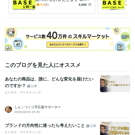
集客・マーケティング相談
の使い方や作り方、複雑な商
WEBやSNS等デジタルマーケティング
トシ
5.0
(1)
3,000
円
-
(1)
WEBサイト
Instagram
品登録のやり方など相談質問
Twitter
Facebook
インスタグラム
代行
ツイッター
フェイスブック
LINE
メルマガ
マーケティング
このブログを見た人にオススメ
あなたの商品は、誰に、どんな変化を届けたい
のですか？
記事
ビジネス・マーケティング
しん｜つくり手応援サポーター
2026/08/03 23:46
ブランドの方向性に迷ったら考えたいこと
記事
ビジネス・マーケティング