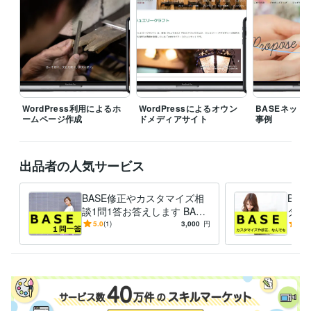
プログラミング言語・フレームワーク
CSS:15年
HTML:15年
JavaScript:15年
PHP:12年
SQL:12年
MySQL:12年
ビジネス・クリエイティブツール
WordPress:15年
Google サイト:5年
Google スプレッドシート:10年
Google スライド:10年
Google ドキュメント:10年
BASE:5年
EC-CUBE:10年
Shopify:5年
STORES:1年
カラーミーショップ:2年
WordPress利用によるホ
WordPressによるオウン
BASEネット
ームページ作成
ドメディアサイト
事例
Google Analytics:10年
Google Search Console:10年
Google Tag Manager:10年
PageSpeed Insights:10年
ChatGPT:2年
Adobe Photoshop:10年
CapCut:3年
出品者の人気サービス
得意分野
Web制作・HP作成・EC構築
ネットショップ等のWebサイト制作
BASE修正やカスタマイズ相
BA
ホームページ
ネットショップ
ECサイト
ブログ
WordPress
談1問1答お答えします BASE
タマ
サイト
BASE
WEBサイト
SEO
html
集客・マーケティング相談
の使い方や作り方、複雑な商
WEBやSNS等デジタルマーケティング
トシ
5.0
(1)
3,000
円
-
(1)
WEBサイト
Instagram
品登録のやり方など相談質問
Twitter
Facebook
インスタグラム
代行
ツイッター
フェイスブック
LINE
メルマガ
マーケティング