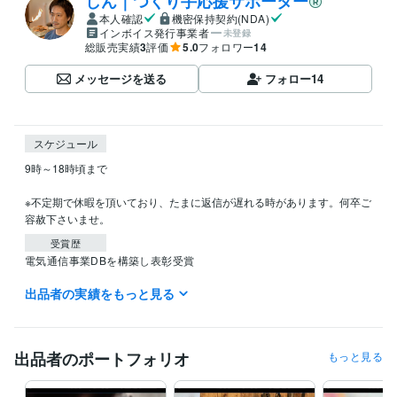
しん｜つくり手応援サポーター
本人確認
機密保持契約(NDA)
インボイス発行事業者
未登録
総販売実績
3
評価
5.0
フォロワー
14
メッセージを送る
フォロー
14
スケジュール
9時～18時頃まで

※不定期で休暇を頂いており、たまに返信が遅れる時があります。何卒ご
容赦下さいませ。
受賞歴
電気通信事業DBを構築し表彰受賞
出品者の実績をもっと見る
資格・検定
経済産業省推進資格ITコーディネータ
取得年 : 2021年
ITパスポート
取得年 : 2020年
EC-CUBE インテグレートパートナー
取得年 : 2021年
出品者のポートフォリオ
もっと見る
ITコーディネータ（ITC）
取得年 : 2020年
ITパスポート
取得年 : 2019年