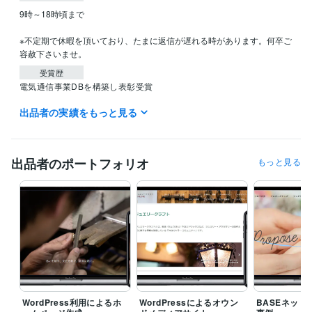
9時～18時頃まで

※不定期で休暇を頂いており、たまに返信が遅れる時があります。何卒ご
容赦下さいませ。
受賞歴
電気通信事業DBを構築し表彰受賞
出品者の実績をもっと見る
資格・検定
経済産業省推進資格ITコーディネータ
取得年 : 2021年
ITパスポート
取得年 : 2020年
EC-CUBE インテグレートパートナー
取得年 : 2021年
出品者のポートフォリオ
もっと見る
ITコーディネータ（ITC）
取得年 : 2020年
ITパスポート
取得年 : 2019年
プログラミング言語・フレームワーク
CSS:15年
HTML:15年
JavaScript:15年
PHP:12年
SQL:12年
MySQL:12年
ビジネス・クリエイティブツール
WordPress:15年
Google サイト:5年
Google スプレッドシート:10年
Google スライド:10年
Google ドキュメント:10年
BASE:5年
EC-CUBE:10年
Shopify:5年
STORES:1年
カラーミーショップ:2年
WordPress利用によるホ
WordPressによるオウン
BASEネット