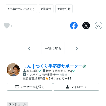
#仕事について話そう
#柔軟性
#得意分野
1
一覧に戻る
しん｜つくり手応援サポーター
本人確認
機密保持契約(NDA)
インボイス発行事業者
未登録
総販売実績
3
評価
5.0
フォロワー
14
メッセージを送る
フォロー
14
スケジュール