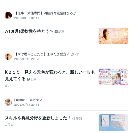
【仕事・才能専門】四柱推命鑑定師ひろか
2026/08/07 02:11
7/13(月)柔軟性を持とう〜
記事
占い
【マヤ暦☆ことだま】まやたま鑑定☆セレナ
2026/07/12 22:05
K２１５ 見える景色が変わると、新しい一歩も
見えてくる
記事
占い
Lupinus。 ルピナス
2026/07/11 20:13
スキルや得意分野を更新しました！
告知
コラム