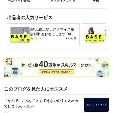
ームページ作成
ドメディアサイト
事例
Google Analytics:10年
Google Search Console:10年
Google Tag Manager:10年
PageSpeed Insights:10年
ChatGPT:2年
Adobe Photoshop:10年
CapCut:3年
出品者の人気サービス
得意分野
Web制作・HP作成・EC構築
ネットショップ等のWebサイト制作
BASE修正やカスタマイズ相
BA
ホームページ
ネットショップ
ECサイト
ブログ
WordPress
談1問1答お答えします BASE
タマ
サイト
BASE
WEBサイト
SEO
html
集客・マーケティング相談
の使い方や作り方、複雑な商
WEBやSNS等デジタルマーケティング
トシ
5.0
(1)
3,000
円
-
(1)
WEBサイト
Instagram
品登録のやり方など相談質問
Twitter
Facebook
インスタグラム
代行
ツイッター
フェイスブック
LINE
メルマガ
マーケティング
このブログを見た人にオススメ
「なんで、こんなこともできないの？」と思っ
てしまう人へ
記事
占い