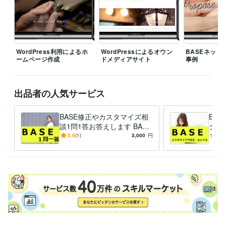
MySQL:12年
ビジネス・クリエイティブツール
WordPress:15年
Google サイト:5年
Google スプレッドシート:10年
Google スライド:10年
Google ドキュメント:10年
BASE:5年
EC-CUBE:10年
Shopify:5年
STORES:1年
カラーミーショップ:2年
WordPress利用によるホ
WordPressによるオウン
BASEネット
ームページ作成
ドメディアサイト
事例
Google Analytics:10年
Google Search Console:10年
Google Tag Manager:10年
PageSpeed Insights:10年
ChatGPT:2年
Adobe Photoshop:10年
CapCut:3年
出品者の人気サービス
得意分野
Web制作・HP作成・EC構築
ネットショップ等のWebサイト制作
BASE修正やカスタマイズ相
BA
ホームページ
ネットショップ
ECサイト
ブログ
WordPress
談1問1答お答えします BASE
タマ
サイト
BASE
WEBサイト
SEO
html
集客・マーケティング相談
の使い方や作り方、複雑な商
WEBやSNS等デジタルマーケティング
トシ
5.0
(1)
3,000
円
-
(1)
WEBサイト
Instagram
品登録のやり方など相談質問
Twitter
Facebook
インスタグラム
代行
ツイッター
フェイスブック
LINE
メルマガ
マーケティング