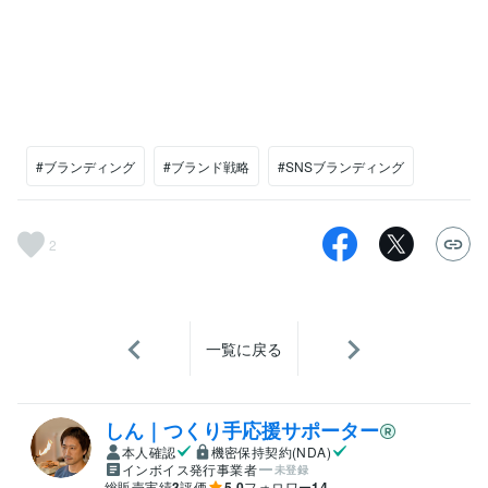
#ブランディング
#ブランド戦略
#SNSブランディング
2
一覧に戻る
しん｜つくり手応援サポーター
本人確認
機密保持契約(NDA)
インボイス発行事業者
未登録
総販売実績
3
評価
5.0
フォロワー
14