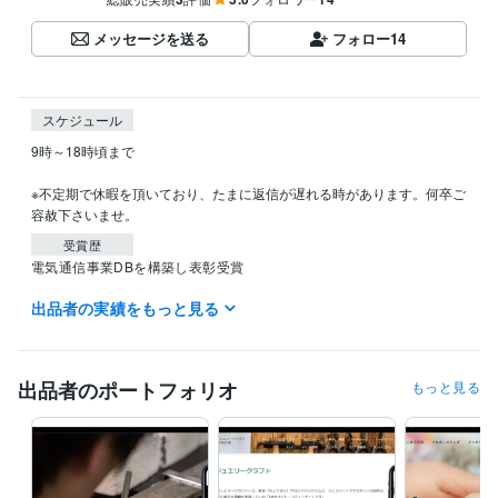
メッセージを送る
フォロー
14
スケジュール
9時～18時頃まで

※不定期で休暇を頂いており、たまに返信が遅れる時があります。何卒ご
容赦下さいませ。
受賞歴
電気通信事業DBを構築し表彰受賞
出品者の実績をもっと見る
資格・検定
経済産業省推進資格ITコーディネータ
取得年 : 2021年
ITパスポート
取得年 : 2020年
EC-CUBE インテグレートパートナー
取得年 : 2021年
出品者のポートフォリオ
もっと見る
ITコーディネータ（ITC）
取得年 : 2020年
ITパスポート
取得年 : 2019年
プログラミング言語・フレームワーク
CSS:15年
HTML:15年
JavaScript:15年
PHP:12年
SQL:12年