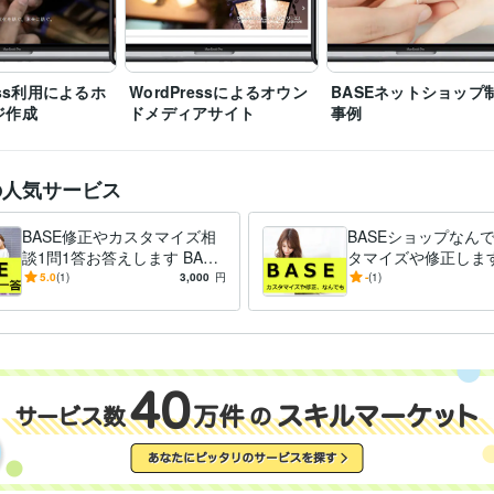
Web制作・HP作成・EC構築
ネットショップ等のWebサイト制作
分野
ホームページ
ネットショップ
ECサイト
ブログ
WordPress
サイト
WEBサイト
SEO
html
集客・マーケティング相談
WEBやSNS等デジタルマーケティング
ess利用によるホ
WordPressによるオウン
BASEネットショップ
WEBサイト
Instagram
Twitter
Facebook
インスタグラム
ツイッタ
ジ作成
ドメディアサイト
事例
フェイスブック
LINE
メルマガ
マーケティング
の人気サービス
BASE修正やカスタマイズ相
BASEショップなん
談1問1答お答えします BASE
タマイズや修正します
の使い方や作り方、複雑な商
トショップ「BASE
5.0
(1)
3,000
円
-
(1)
品登録のやり方など相談質問
代行を外注