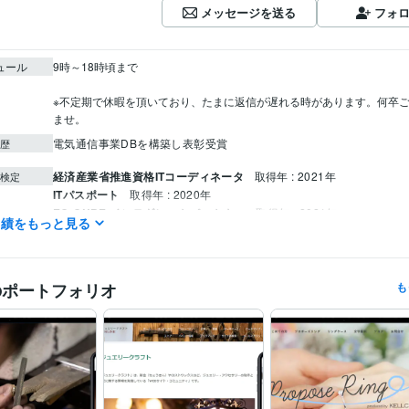
メッセージを送る
フォ
ュール
9時～18時頃まで

※不定期で休暇を頂いており、たまに返信が遅れる時があります。何卒
ませ。
電気通信事業DBを構築し表彰受賞
歴
経済産業省推進資格ITコーディネータ
取得年 : 2021年
検定
ITパスポート
取得年 : 2020年
EC-CUBE インテグレートパートナー
取得年 : 2021年
実績をもっと見る
ITコーディネータ（ITC）
取得年 : 2020年
ITパスポート
取得年 : 2019年
CSS:15年
HTML:15年
JavaScript:15年
PHP:12年
SQL:12年
MySQL:1
ミング言
のポートフォリオ
も
ムワーク
WordPress:15年
Google サイト:5年
Google スプレッドシート:10年
クリエイ
ツール
Google スライド:10年
Google ドキュメント:10年
BASE:5年
EC-CUBE
Shopify:5年
STORES:1年
カラーミーショップ:2年
Google Analytics:
Google Search Console:10年
Google Tag Manager:10年
PageSpeed Insights:10年
ChatGPT:2年
Adobe Photoshop:10年
CapC