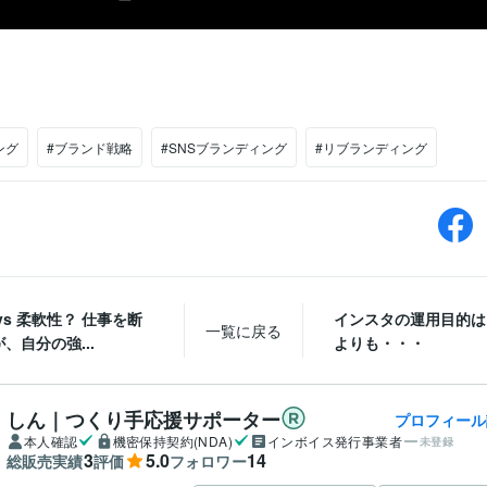
ング
#ブランド戦略
#SNSブランディング
#リブランディング
vs 柔軟性？ 仕事を断
インスタの運用目的は
一覧に戻る
、自分の強...
よりも・・・
しん｜つくり手応援サポーター
プロフィール
本人確認
機密保持契約(NDA)
インボイス発行事業者
未登録
3
5.0
14
総販売実績
評価
フォロワー