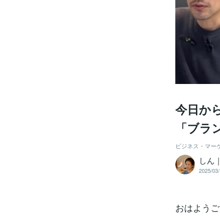
今日か
「ブラ
ビジネス・マー
しん
2025/03/
おはようご