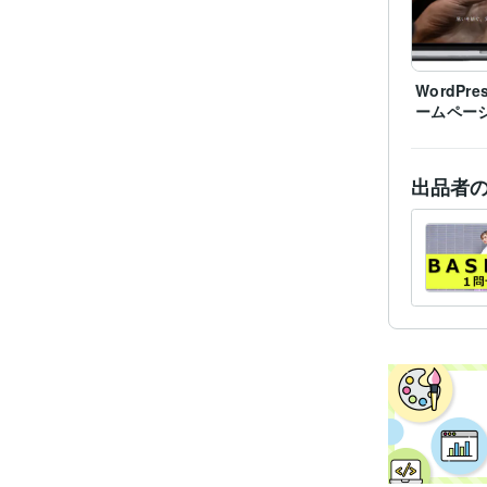
得意
WordPr
ームペー
出品者