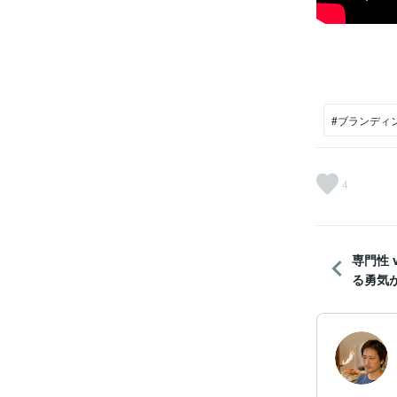
#ブランディ
4
専門性 
る勇気が