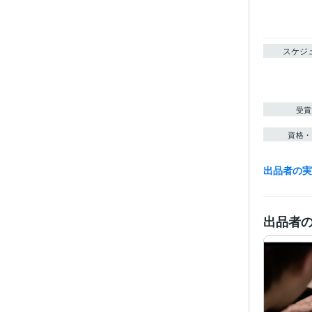
スケジ
受賞
資格・
出品者の
プログラ
出品者
語・フレー
ビジネス・
ティブ