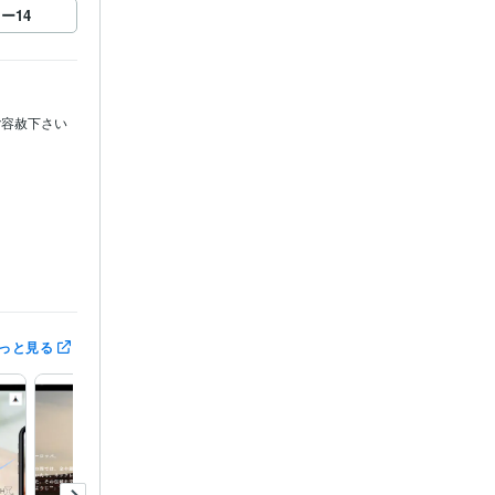
ロー
14
ご容赦下さい
2年
っと見る
:10年
10年
ut:3年