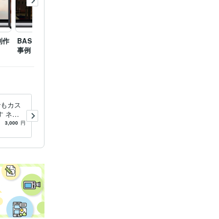
BASE
制作
BASEネットショップ制作
ネットショップFavori様
指輪工
ー
事例
式サイ
でもカス
WEBマーケティング相談ビデ
 ネッ
オチャットで解決します WE
」の更新
BサイトやEC、SNS等お悩み
3,000
円
5.0
(1)
3,000
円
/30分
を画面共有と会話で相談