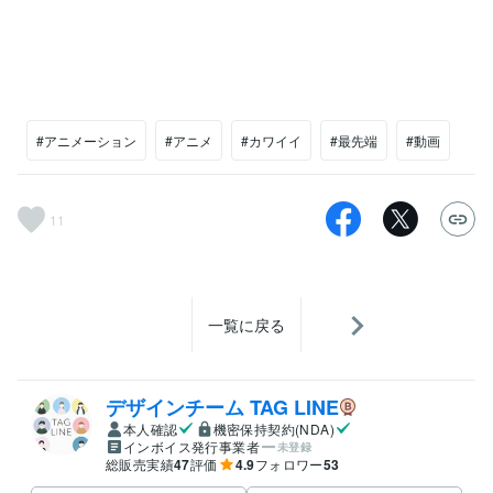
#アニメーション
#アニメ
#カワイイ
#最先端
#動画
11
一覧に戻る
デザインチーム TAG LINE
本人確認
機密保持契約(NDA)
インボイス発行事業者
未登録
総販売実績
47
評価
4.9
フォロワー
53