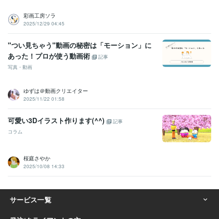
彩画工房ソラ
2025/12/29 04:45
"つい見ちゃう"動画の秘密は「モーション」に
あった！プロが使う動画術
記事
写真・動画
ゆずは＠動画クリエイター
2025/11/22 01:58
可愛い3Dイラスト作ります(^^)
記事
コラム
桜庭さやか
2025/10/08 14:33