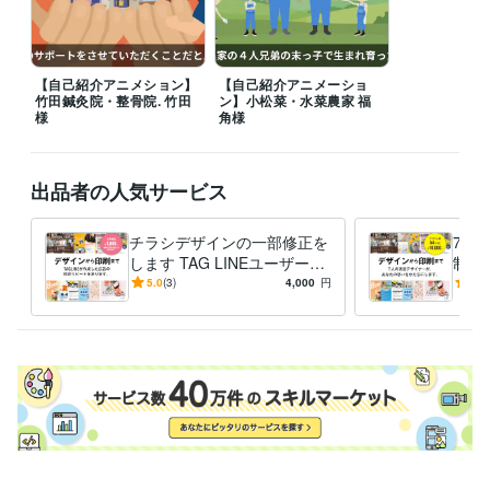
【自己紹介アニメション】
【自己紹介アニメーショ
竹田鍼灸院・整骨院. 竹田
ン】小松菜・水菜農家 福
様
角様
出品者の人気サービス
チラシデザインの一部修正を
7人
します TAG LINEユーザー向
制作
け チラシの修正を承ります
あな
5.0
(3)
4,000
円
4.9
ナー
しま