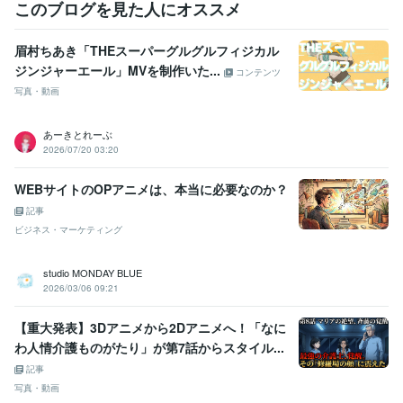
このブログを見た人にオススメ
眉村ちあき「THEスーパーグルグルフィジカル
ジンジャーエール」MVを制作いた...
コンテンツ
写真・動画
あーきとれーぶ
2026/07/20 03:20
WEBサイトのOPアニメは、本当に必要なのか？
記事
ビジネス・マーケティング
studio MONDAY BLUE
2026/03/06 09:21
【重大発表】3Dアニメから2Dアニメへ！「なに
わ人情介護ものがたり」が第7話からスタイル...
記事
写真・動画