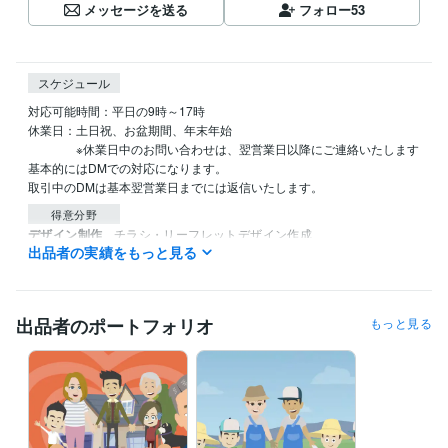
メッセージを送る
フォロー
53
スケジュール
対応可能時間：平日の9時～17時

休業日：土日祝、お盆期間、年末年始

　　　　※休業日中のお問い合わせは、翌営業日以降にご連絡いたします

基本的にはDMでの対応になります。

取引中のDMは基本翌営業日までには返信いたします。
得意分野
デザイン制作
チラシ・リーフレットデザイン作成
出品者の実績をもっと見る
チラシ
動画編集・映像制作
アニメーション動画制作
アニメーション
出品者のポートフォリオ
もっと見る