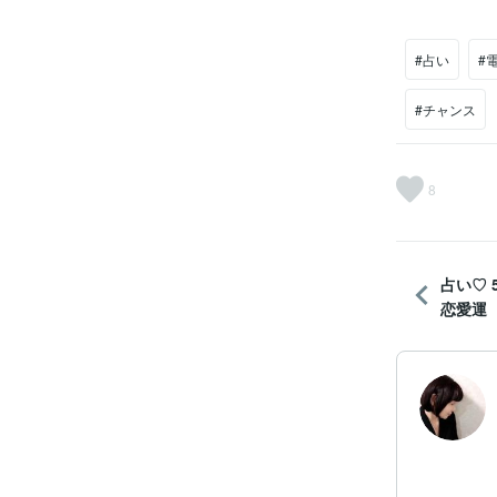
#占い
#
#チャンス
8
占い♡
恋愛運 