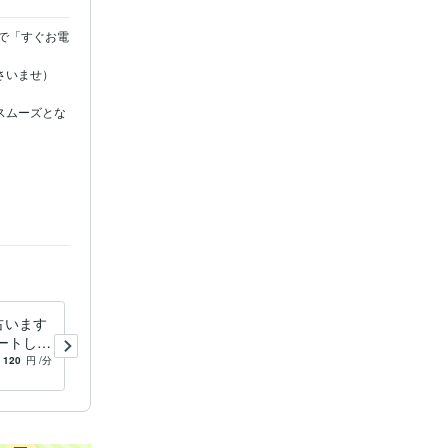
間で「すぐお電
いませ）

スムーズとな
占います
スピリチュアル・九星気学で
ートして
恋愛❤お仕事♡占います 占い
の占い
❤開運♡ハッピー開運へアプ
120
円
/分
5.0
(104)
200
円
/分
ローチ！