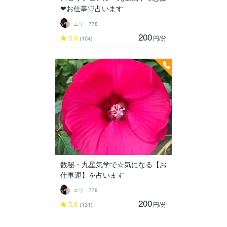
❤お仕事♡占います
エリ 778
200
5.0
円
/分
(104)
数秘・九星気学で☆気になる【お
仕事運】を占います
エリ 778
200
5.0
円
/分
(131)