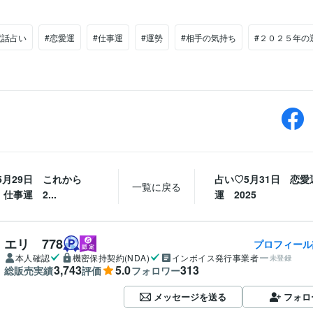
電話占い
#恋愛運
#仕事運
#運勢
#相手の気持ち
#２０２５年の
 5月29日 これから
占い♡5月31日 恋愛
一覧に戻る
仕事運 2...
運 2025
エリ 778
プロフィール
本人確認
機密保持契約(NDA)
インボイス発行事業者
未登録
3,743
5.0
313
総販売実績
評価
フォロワー
メッセージを送る
フォロ