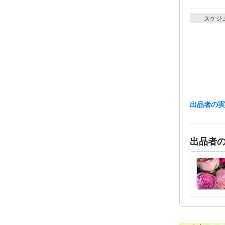
スケジ
出品者の
経験
出品者
資格・
得意