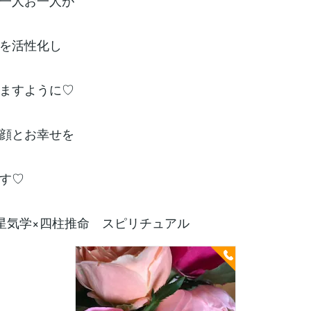
一人お一人が
を活性化し
ますように♡
顔とお幸せを
す♡
星気学×四柱推命 スピリチュアル