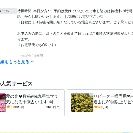
ュール
待機時間  本日夕方〜   予約は受けていないので申し込みは待機中の時
話」からお願いいたします。 お気軽にお電話下さい♡　

（日程により待機時間が短くなっている場合もございます。ご了承くださ
お申込みの際に、以下のことを教えて頂ければご相談の状況把握がより
ります。

（お電話後でもOKです）

・お誕生日(西暦)

実績をもっと見る
・恋愛や対人関係で占ってほしい方がいる場合は

　お相手のお誕生日(西暦)
ライフスタイル・その他 / 占い師
経験年数 : 7年
職種
の人気サービス
環境社会検定
取得年 : 2009年
検定
某協会認定占術資格
取得年 : 2020年
愛の光❤️数秘術&九星気学で
リピーター様専用❤
気になる未来占います 開運❤
過去に20回以上リピ
占い
スピリチュアル・数秘・九星気学・四柱推命
複数占術
分野
【恋愛・相手の気持ち・仕
いただいた方のため
5.0
(3123)
160
円
/分
5.0
(84)
占い
電話占い
恋愛
仕事
ヒーリング
運勢
複数占術
事・金運】