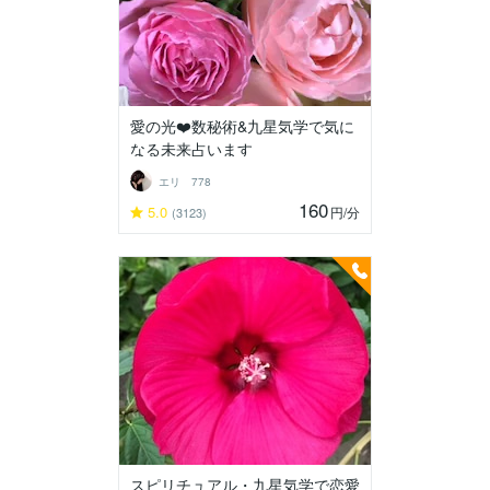
愛の光❤️数秘術&九星気学で気に
なる未来占います
エリ 778
160
5.0
円
/分
(3123)
スピリチュアル・九星気学で恋愛