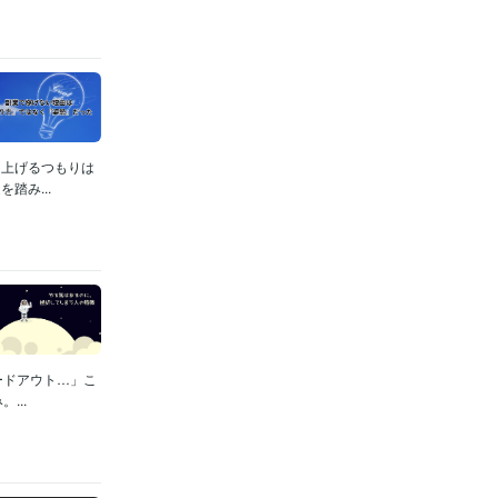
は上げるつもりは
踏み...
ードアウト…」こ
...