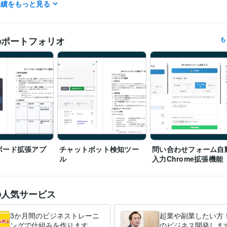
実績をもっと見る
G検定（ジェネラリスト検定）
取得年 : 2024年
検定
HTML:20年
JavaScript:10年
PHP:5年
VBA:5年
Visual Basic:5年
CakeP
ミング言
ムワーク
Flutter:1年
Unity:1年
Linux:2年
MySQL:5年
PostgreSQL:5年
のポートフォリオ
も
WordPress:10年
Excel:20年
Google スプレッドシート:10年
Google
クリエイ
ツール
Google ドキュメント:10年
PowerPoint:20年
Word:20年
EC-CUBE:10
Shopify:10年
Welcart:7年
Google Analytics:20年
ChatGPT:2年
Midjou
DALL-E:2年
Adobe Photoshop:20年
Adobe Premiere Pro:10年
Adobe Illustrator:20年
Canva:5年
Adobe InDesign:5年
Camtasia:5年
ツール
ビジネス代行・事務代行
起業サポート
分野
起業
独立
経営
ビジネス
動画
オンラインサロン
副業
サロン
ボード拡張アプ
チャットボット検知ツー
問い合わせフォーム自
ル
入力Chrome拡張機能
の人気サービス
3か月間のビジネストレーニ
起業や副業したい方
ングで仕組みを作ります 一
のビジネス開発します