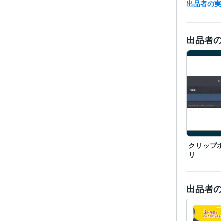
出品者の
資格・
プログラ
語・フレー
出品者
ビジネス・
ティブ
その他
得意
クリップ
リ
出品者