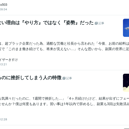
ko503
09:04
ない理由は『やり方』ではなく『姿勢』だった
記事
は、超ブラック企業だった為、過酷な労働と社長から言われた「今後、お前の給料
言で「このまま働き続けても、将来が見えない…」そんな思いから、副業の世界に足を
イザーきすけ
13:21
るのに挫折してしまう人の特徴
記事
る気満々だったのに、1週間で挫折した…」「4ヶ月続けたけど、結果が出ずにフェ
せんか？僕は何度もあります。習い事は1年以内で辞めるし、副業も3回は失敗済み。
12:28