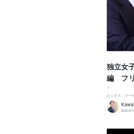
独立女
編 フ
ツ
ビジネス・マー
Kawai
2020/07/