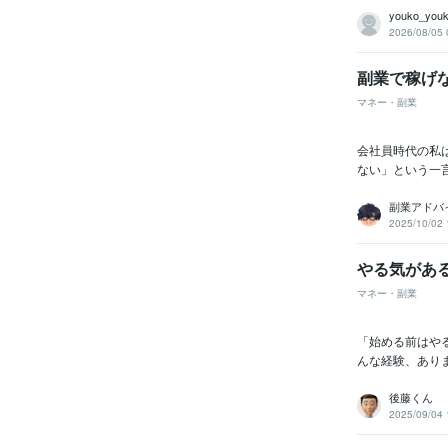
youko_you
2026/08/05 
副業で稼げ
マネー・副業
会社員時代の私
ない」という一
副業アドバ
2025/10/02 
やる気があ
マネー・副業
「始める前はや
んな経験、ありま
後藤くん
2025/09/04 