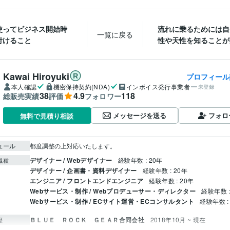
を使ってビジネス開始時
流れに乗るためには自
一覧に戻る
付けること
性や天性を知ることが
Kawai Hiroyuki
プロフィール
本人確認
機密保持契約(NDA)
インボイス発行事業者
未登録
38
4.9
118
総販売実績
評価
フォロワー
メッセージを送る
フォロ
無料で見積り相談
ュール
都度調整の上対応いたします。
デザイナー / Webデザイナー
経験年数 : 20年
職種
デザイナー / 企画書・資料デザイナー
経験年数 : 20年
エンジニア / フロントエンドエンジニア
経験年数 : 20年
Webサービス・制作 / Webプロデューサー・ディレクター
経験年数 :
Webサービス・制作 / ECサイト運営・ECコンサルタント
経験年数 :
ＢＬＵＥ ＲＯＣＫ ＧＥＡＲ合同会社
2018年10月 ~ 現在
歴