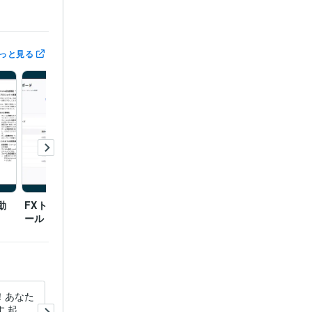
HP:3年
っと見る
 スライド:10年
年
rney:2年
動
FXトレーディング記録ツ
ール
！あなた
あなたの起業や副業の悩みを
 起業
解決します 初めてチャレン