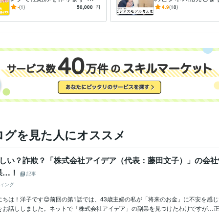
度相談を受けた方向け。より
や副業に少しでも不
-
(1)
50,000
円
4.9
(18)
具体的にあなたのビジネスを
ビジネスを明確にし
向上
ログを見た人にオススメ
怪しい？詐欺？「株式会社アイデア（代表：藤田文子）」の会社
果…！
記事
ィング
にちは！洋子です😊前回の第1話では、43歳主婦の私が「将来のお金」に不安を感
をお話ししました。ネットで「株式会社アイデア」の副業を見つけたわけですが…正直.