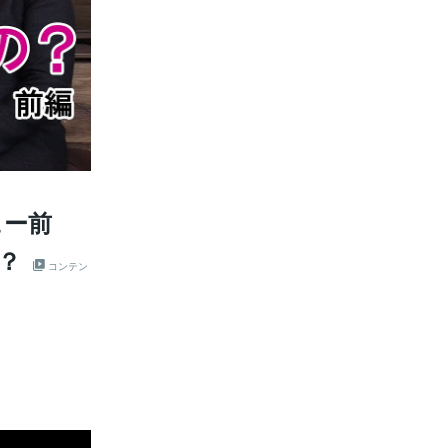
ュー前
？
コンテン