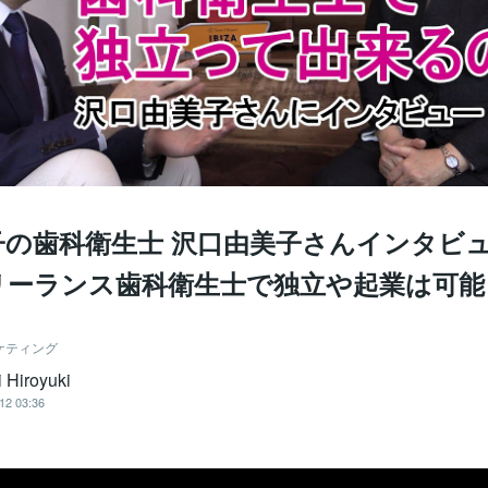
子の歯科衛生士 沢口由美子さんインタビ
リーランス歯科衛生士で独立や起業は可能
ケティング
 Hiroyuki
12 03:36