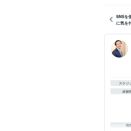
SNS
に気を
スケジ
経験
職