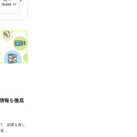
安の方は
ジする人や今伸び悩んでいる
18,000
円
5.0
(7)
100
円
/分
ます
人は是非ご相談を
情報を徹底
じて、副業を探し
..