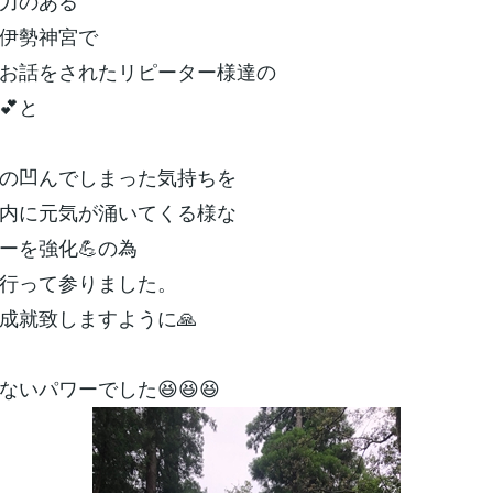
お力のある
の伊勢神宮で
お話をされたリピーター様達の
💕と
の凹んでしまった気持ちを
内に元気が涌いてくる様な
ーを強化💪の為
行って参りました。
成就致しますように🙏
ないパワーでした😆😆😆