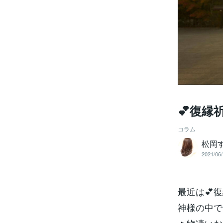
💕復縁
コラム
松岡
2021/06/
最近は💕
神様の中で