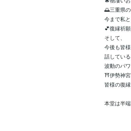
🔥物凄い
🌅三重県
今まで私と
💕復縁祈願
そして、
今後も皆様
話している
波動のパワ
⛩伊勢神宮
皆様の復縁
本堂は半端