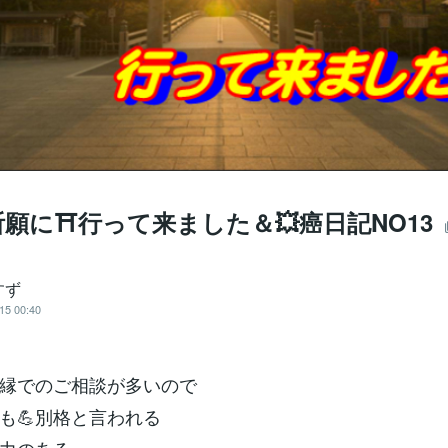
祈願に⛩行って来ました＆💥癌日記NO13
すず
15 00:40
復縁でのご相談が多いので
も💪別格と言われる