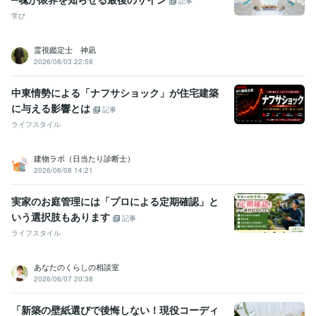
記事
学び
霊視鑑定士 神凪
2026/08/03 22:58
中東情勢による「ナフサショック」が住宅建築
に与える影響とは
記事
ライフスタイル
建物ラボ（日当たり診断士）
2026/06/08 14:21
実家のお庭管理には「プロによる定期確認」と
いう選択肢もあります
記事
ライフスタイル
あなたのくらしの相談室
2026/06/07 20:38
「新築の壁紙選びで後悔しない！現役コーディ