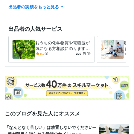
常時、退席中にしておりますが、日時がきまりましたら待機中にさせて
出品者の実績をもっと見る
いただきますので、待機中になりましたらご購入ください。よろしくお
願い申し上げます。
受賞歴
出品者の人気サービス
おうちの素材とお値段と（化学物質や電磁波のないおうちづくり）
資格・検定
おうちの化学物質や電磁波が
建築
一級建築士
取得年 : 2020年
気になる方相談にのります
ます
一級電磁波測定士
取得年 : 2020年
おうちのニオイにより気分が
るこ
5.0
(3)
220
円
/分
5.0
悪くなる方専門家がアドバイ
得意分野
スします
住まい・美容・生活相談
けんちくなんでも相談
家・暮らし・住まい
このブログを見た人にオススメ
「なんとなく苦しい」は放置しないでください─
─魂が限界を知らせる最後のサイン