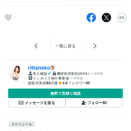
7
一覧に戻る
rittaneko
本人確認
機密保持契約(NDA)
未登録
インボイス発行事業者
未登録
総販売実績
94
評価
4.9
フォロワー
85
無料で見積り相談
メッセージを送る
フォロー
85
スケジュール