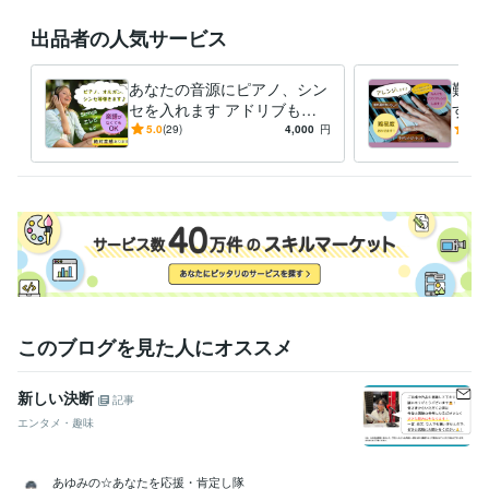
出品者の人気サービス
あなたの音源にピアノ、シン
難易
セを入れます アドリブも可
す 
能！ピアノ、シンセ等音源作
ソロ
5.0
(29)
4,000
円
5.0
成します。
♪
このブログを見た人にオススメ
新しい決断
記事
エンタメ・趣味
あゆみの☆あなたを応援・肯定し隊