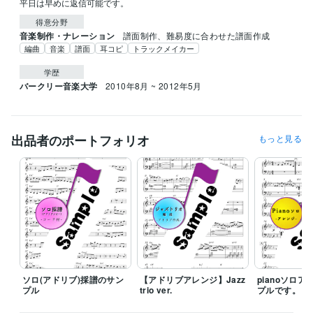
平日は早めに返信可能です。
得意分野
音楽制作・ナレーション
譜面制作、難易度に合わせた譜面作成
編曲
音楽
譜面
耳コピ
トラックメイカー
学歴
バークリー音楽大学
2010年8月 ~ 2012年5月
出品者のポートフォリオ
もっと見る
ソロ(アドリブ)採譜のサン
【アドリブアレンジ】Jazz
pianoソロ
プル
trio ver.
プルです。