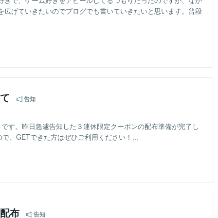
好きで、ゲーム好きをアピールしてるつもりだったのですが、なか
を広げていきたいのでブログでも書いていきたいと思います。普段
いて
告知
LEGE🌲です。昨日急遽告知した３連休限定クーポンの配布準備が完了し
ので、GETできた方はぜひご利用ください！...
ン配布
告知