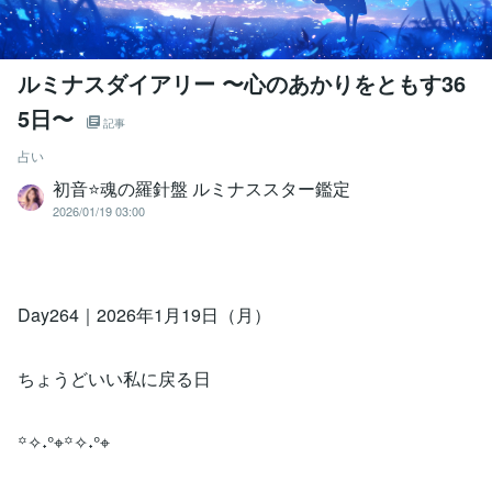
ルミナスダイアリー 〜心のあかりをともす36
5日〜
記事
占い
初音⭐️魂の羅針盤 ルミナススター鑑定
2026/01/19 03:00
Day264｜2026年1月19日（月）
ちょうどいい私に戻る日
꙳✧˖°⌖꙳✧˖°⌖