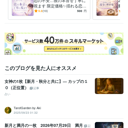
恋の不安…彼の本音を丁寧に
20
た。

視ます 限定価格✨揺れる恋心
動く
タロットと心をつなぐ対話の中で、

をカードから潜在意識リーデ
愛・
5.0
(10)
500
円
5.0
今のあなたに必要なメッセージを受け取り、

ィング
毎に
未来へ進むためのヒントを

一緒に見つけていきましょう✨

あなたとのご縁を

心よりお待ちしております♡
経験職種
デザイナー / Webデザイナー
経験年数 : 1年
クリエイター / ライター・編集
経験年数 : 5年
クリエイター / 作家
経験年数 : 2年
ライフスタイル・その他 / 占い師
経験年数 : 32年
このブログを見た人にオススメ
ライフスタイル・その他 / 講師・インストラクター
経験年数 : 26年
女神の1枚【新月・秋分と共に】― カップの１
受賞歴
０（正位置）
教室開業20周年記念表彰　
ココナラ　シルバーランク達成
八方塞が
記事
りから人生逆転！占い✕副業で希望自由を手に入れる方法
kindle出
占い
版　3ジャンル1位獲得　3冠達成
ココナラ　プラチナランク達成！
ココナラ販売300件達成
TarotGarden by Aki
2025/09/23 01:32
ビジネス・クリエイティブツール
Google スプレッドシート:2年
Google ドキュメント:2年
Keynote:4年
新月と満月の一枚 2026年07月29日 満月
Numbers:4年
Pages:4年
ChatGPT:1年
CapCut:1年
iMovie:3年
記