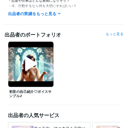
・恋愛や仕事はどんな展開になりそう？

・今、行動するなら何を大切にすればいい？

出品者の実績をもっと見る
七夕の特別なエネルギーを味方につけてらあなたらしい未来への一歩を
見つけていきましょう✨

✧ 待機・ご相談につきまして

出品者のポートフォリオ
もっと見る
この時間に相談できますか？

待機予定を知りたいです

などございましたら、

お気軽にメッセージくださいね✨

深夜帯は直接お電話いただく方がスムーズです✨

✧ テキスト鑑定は随時受付中 ✧

24時間いつでもご依頼いただけます。

ご返信までお時間をいただく場合もございますが、

初音の自己紹介♡ボイスサ
いただいたメッセージはすべて大切に拝見しております。安心してお問
ンプル♪
い合わせください✨

✧ 感謝を込めて ✧

出品者の人気サービス
これまでご縁をいただき、

ココナラプラチナランク12ヶ月連続キープを経験させていただきまし