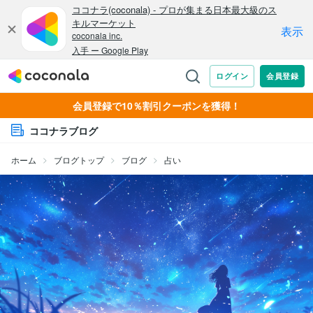
会員登録で10％割引クーポンを獲得！
ココナラブログ
ホーム
ブログトップ
ブログ
占い