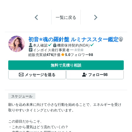
一覧に戻る
初音⭐️魂の羅針盤 ルミナススター鑑定
本人確認
機密保持契約(NDA)
インボイス発行事業者
未登録
総販売実績
476
評価
5.0
フォロワー
98
無料で見積り相談
メッセージを送る
フォロー
98
スケジュール
願いを込め未来に向けて小さな行動を始めることで、エネルギーを受け
取りやすいタイミングといわれています。

この節目だからこそ、

・これから運気はどう流れていくの？
