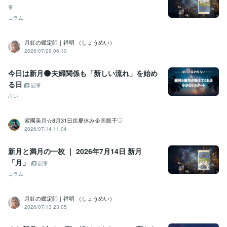
Canva:4年
事
コラム
得意分野
占い
タロットカード　オラクル・ルノルマンなど
ダウジング
月虹の鑑定師｜祥明 （しょうめい）
占い 鑑定
2026/07/29 06:10
悩み相談・カウンセリング
心に寄り添いお話しをお聞きします。
今日は新月🌑夫婦関係も「新しい流れ」を始め
る日
記事
占い
紫園美月☆8月31日迄夏休み企画親子♡
2026/07/14 11:04
新月と満月の一枚 ｜ 2026年7月14日 新月
「月」
記事
コラム
月虹の鑑定師｜祥明 （しょうめい）
2026/07/13 23:05