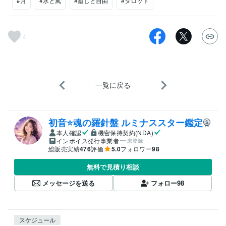
#月
#水と風
#癒しと自由
#タロット
4
一覧に戻る
初音⭐️魂の羅針盤 ルミナススター鑑定
本人確認
機密保持契約(NDA)
インボイス発行事業者
未登録
総販売実績
476
評価
5.0
フォロワー
98
無料で見積り相談
メッセージを送る
フォロー
98
スケジュール