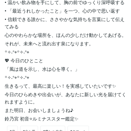
• 温かい飲み物を手にして、胸の前でゆっくり深呼吸する
• 「最近うれしかったこと」を一つ、心の中で思い返す
• 信頼できる誰かに、ささやかな気持ちを言葉にして伝え
てみる
心のやわらかな場所を、ほんの少しだけ動かしてあげる。
それが、未来へと流れ出す泉になります。
꙳✧˖°⌖꙳✧˖°⌖
💖 今日のひとこと
「風は道を示し、水は心を導く。」
꙳✧˖°⌖꙳✧˖°⌖
生きるって、最高に楽しい！を実感していたいです✨
今日のひらめきや出会いが、あなたに新しい光を届けてく
れますように。
また明日、お会いしましょうね♪
鈴乃宮 初音⭐️ルミナススター鑑定✨​​​​​​​​​​​​​​​​