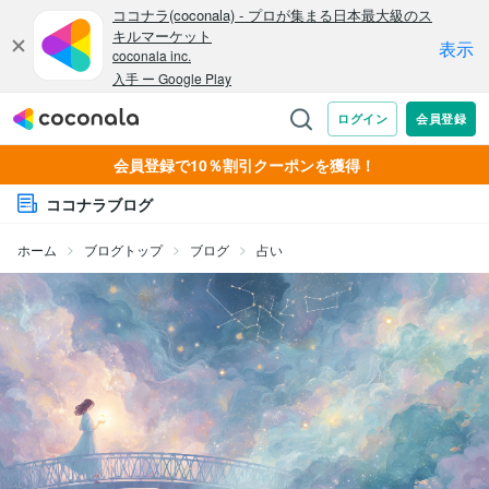
会員登録で10％割引クーポンを獲得！
ココナラブログ
ホーム
ブログトップ
ブログ
占い