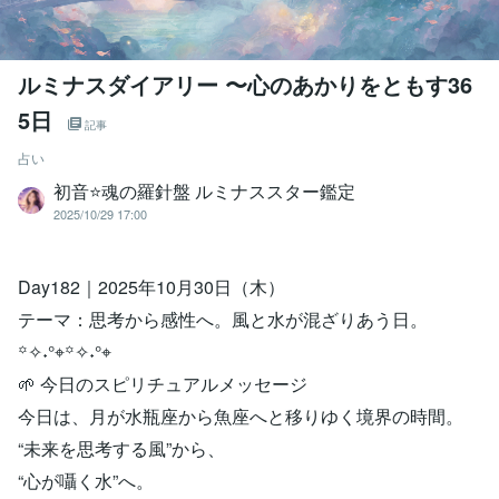
ルミナスダイアリー 〜心のあかりをともす36
5日
記事
占い
初音⭐️魂の羅針盤 ルミナススター鑑定
2025/10/29 17:00
Day182｜2025年10月30日（木）
テーマ：思考から感性へ。風と水が混ざりあう日。
꙳✧˖°⌖꙳✧˖°⌖
🌱 今日のスピリチュアルメッセージ
今日は、月が水瓶座から魚座へと移りゆく境界の時間。
“未来を思考する風”から、
“心が囁く水”へ。