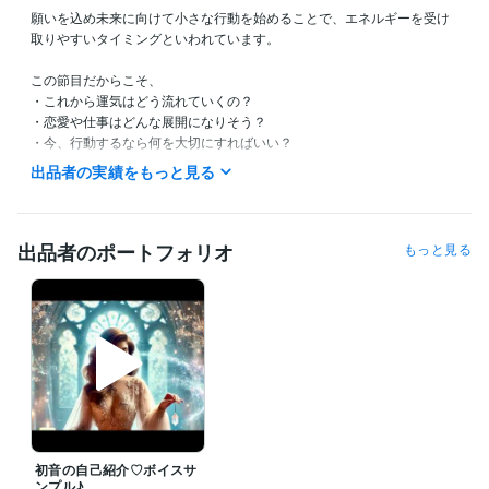
願いを込め未来に向けて小さな行動を始めることで、エネルギーを受け
取りやすいタイミングといわれています。

この節目だからこそ、

・これから運気はどう流れていくの？

・恋愛や仕事はどんな展開になりそう？

・今、行動するなら何を大切にすればいい？

出品者の実績をもっと見る
七夕の特別なエネルギーを味方につけてらあなたらしい未来への一歩を
見つけていきましょう✨

✧ 待機・ご相談につきまして

出品者のポートフォリオ
もっと見る
この時間に相談できますか？

待機予定を知りたいです

などございましたら、

お気軽にメッセージくださいね✨

深夜帯は直接お電話いただく方がスムーズです✨

✧ テキスト鑑定は随時受付中 ✧

24時間いつでもご依頼いただけます。

ご返信までお時間をいただく場合もございますが、

初音の自己紹介♡ボイスサ
いただいたメッセージはすべて大切に拝見しております。安心してお問
ンプル♪