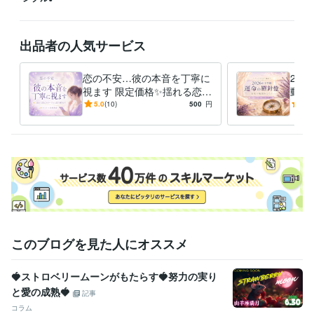
い合わせください✨

✧ 感謝を込めて ✧

出品者の人気サービス
これまでご縁をいただき、

ココナラプラチナランク12ヶ月連続キープを経験させていただきまし
恋の不安…彼の本音を丁寧に
20
た。

視ます 限定価格✨揺れる恋心
動く
タロットと心をつなぐ対話の中で、

をカードから潜在意識リーデ
愛・
5.0
(10)
500
円
5.0
今のあなたに必要なメッセージを受け取り、

ィング
毎に
未来へ進むためのヒントを

一緒に見つけていきましょう✨

あなたとのご縁を

心よりお待ちしております♡
経験職種
デザイナー / Webデザイナー
経験年数 : 1年
クリエイター / ライター・編集
経験年数 : 5年
クリエイター / 作家
経験年数 : 2年
ライフスタイル・その他 / 占い師
経験年数 : 32年
このブログを見た人にオススメ
ライフスタイル・その他 / 講師・インストラクター
経験年数 : 26年
🍓ストロベリームーンがもたらす🍓努力の実り
受賞歴
と愛の成熟🍓
教室開業20周年記念表彰　
ココナラ　シルバーランク達成
八方塞が
記事
りから人生逆転！占い✕副業で希望自由を手に入れる方法
kindle出
コラム