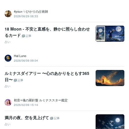
版　3ジャンル1位獲得　3冠達成
ココナラ　プラチナランク達成！
ココナラ販売300件達成
4you⭐︎ ✨ひかりの占術師
2026/06/29 06:33
ビジネス・クリエイティブツール
Google スプレッドシート:2年
Google ドキュメント:2年
Keynote:4年
18 Moon - 不安と直感を、静かに照らし合わせ
Numbers:4年
Pages:4年
ChatGPT:1年
CapCut:1年
iMovie:3年
るカード
Canva:4年
記事
占い
得意分野
占い
タロットカード　オラクル・ルノルマンなど
ダウジング
Hal Luno
占い 鑑定
2026/06/09 09:04
悩み相談・カウンセリング
心に寄り添いお話しをお聞きします。
ルミナスダイアリー 〜心のあかりをともす365
日〜
記事
占い
初音⭐️魂の羅針盤 ルミナススター鑑定
2026/02/09 15:14
満月の夜、空を見上げて
記事
占い