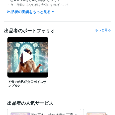
・今、行動するなら何を大切にすればいい？

出品者の実績をもっと見る
七夕の特別なエネルギーを味方につけてらあなたらしい未来への一歩を
見つけていきましょう✨

✧ 待機・ご相談につきまして

出品者のポートフォリオ
もっと見る
この時間に相談できますか？

待機予定を知りたいです

などございましたら、

お気軽にメッセージくださいね✨

深夜帯は直接お電話いただく方がスムーズです✨

✧ テキスト鑑定は随時受付中 ✧

24時間いつでもご依頼いただけます。

ご返信までお時間をいただく場合もございますが、

初音の自己紹介♡ボイスサ
いただいたメッセージはすべて大切に拝見しております。安心してお問
ンプル♪
い合わせください✨

✧ 感謝を込めて ✧

出品者の人気サービス
これまでご縁をいただき、

ココナラプラチナランク12ヶ月連続キープを経験させていただきまし
恋の不安…彼の本音を丁寧に
20