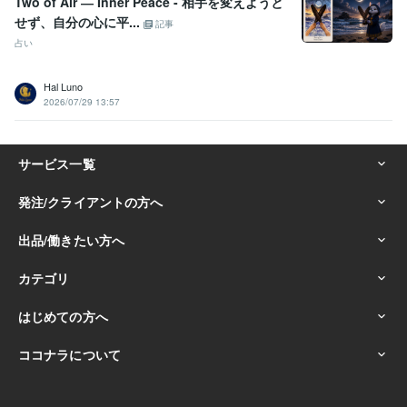
Two of Air ― Inner Peace - 相手を変えようと
せず、自分の心に平...
記事
占い
Hal Luno
2026/07/29 13:57