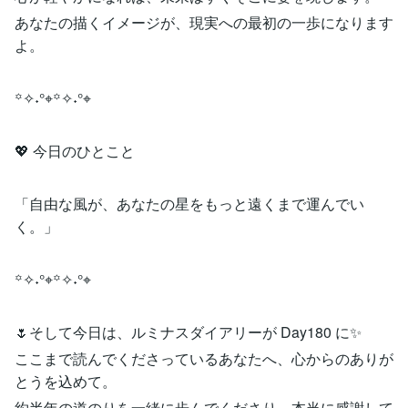
あなたの描くイメージが、現実への最初の一歩になります
よ。
꙳✧˖°⌖꙳✧˖°⌖
💖 今日のひとこと
「自由な風が、あなたの星をもっと遠くまで運んでい
く。」
꙳✧˖°⌖꙳✧˖°⌖
🌷そして今日は、ルミナスダイアリーが Day180 に✨
ここまで読んでくださっているあなたへ、心からのありが
とうを込めて。
約半年の道のりを一緒に歩んでくださり、本当に感謝して