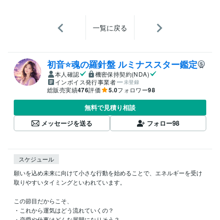
一覧に戻る
初音⭐️魂の羅針盤 ルミナススター鑑定
本人確認
機密保持契約(NDA)
インボイス発行事業者
未登録
総販売実績
476
評価
5.0
フォロワー
98
無料で見積り相談
メッセージを送る
フォロー
98
スケジュール
願いを込め未来に向けて小さな行動を始めることで、エネルギーを受け
取りやすいタイミングといわれています。

この節目だからこそ、

・これから運気はどう流れていくの？

・恋愛や仕事はどんな展開になりそう？
