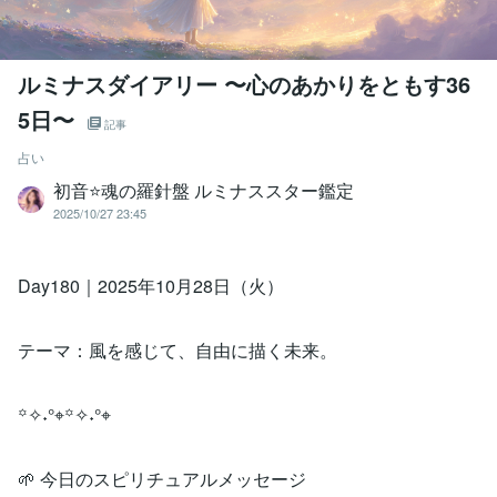
ルミナスダイアリー 〜心のあかりをともす36
5日〜
記事
占い
初音⭐️魂の羅針盤 ルミナススター鑑定
2025/10/27 23:45
Day180｜2025年10月28日（火）
テーマ：風を感じて、自由に描く未来。
꙳✧˖°⌖꙳✧˖°⌖
🌱 今日のスピリチュアルメッセージ