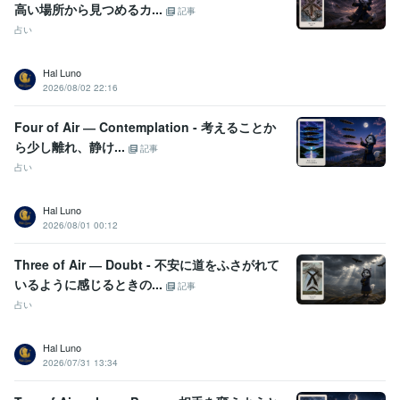
高い場所から見つめるカ...
Canva:4年
記事
占い
得意分野
占い
タロットカード　オラクル・ルノルマンなど
ダウジング
Hal Luno
占い 鑑定
2026/08/02 22:16
悩み相談・カウンセリング
心に寄り添いお話しをお聞きします。
Four of Air ― Contemplation - 考えることか
ら少し離れ、静け...
記事
占い
Hal Luno
2026/08/01 00:12
Three of Air ― Doubt - 不安に道をふさがれて
いるように感じるときの...
記事
占い
Hal Luno
2026/07/31 13:34