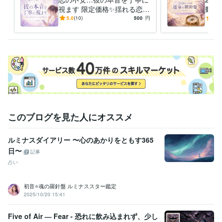
た。

視ます 限定価格✨揺れる恋心
動く
タロットと心をつなぐ対話の中で、

をカードから潜在意識リーデ
愛・
5.0
(10)
500
円
5.0
今のあなたに必要なメッセージを受け取り、

ィング
毎に
未来へ進むためのヒントを

一緒に見つけていきましょう✨

あなたとのご縁を

心よりお待ちしております♡
経験職種
デザイナー / Webデザイナー
経験年数 : 1年
クリエイター / ライター・編集
経験年数 : 5年
クリエイター / 作家
経験年数 : 2年
ライフスタイル・その他 / 占い師
経験年数 : 32年
このブログを見た人にオススメ
ライフスタイル・その他 / 講師・インストラクター
経験年数 : 26年
ルミナスダイアリー 〜心のあかりをともす365
受賞歴
日〜
教室開業20周年記念表彰　
ココナラ　シルバーランク達成
八方塞が
記事
りから人生逆転！占い✕副業で希望自由を手に入れる方法
kindle出
占い
版　3ジャンル1位獲得　3冠達成
ココナラ　プラチナランク達成！
ココナラ販売300件達成
初音⭐️魂の羅針盤 ルミナススター鑑定
2025/10/20 15:41
ビジネス・クリエイティブツール
Google スプレッドシート:2年
Google ドキュメント:2年
Keynote:4年
Five of Air ― Fear - 恐れに飲み込まれず、少し
Numbers:4年
Pages:4年
ChatGPT:1年
CapCut:1年
iMovie:3年