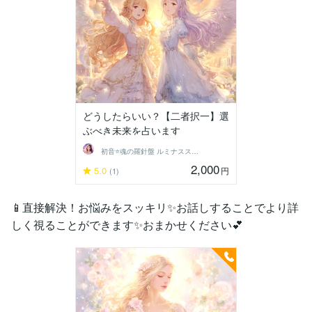
どうしたらいい？【二者択一】選
ぶべき未来を占います
初音⭐️魂の羅針盤 ルミナススター鑑定
2,000
5.0
円
(1)
📱直接解決！お悩みをスッキリ✨お話しすることでより詳
しく視ることができます✨おまかせください💕