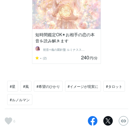
短時間鑑定OK✴︎お相手の恋の本
音を読み解きます
初音⭐️魂の羅針盤 ルミナススター鑑定
240
-
円
/分
(2)
#星
#風
#希望のひかり
#イメージが現実に
#タロット
#ルノルマン
6