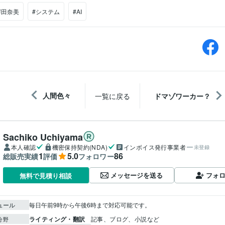
岸田奈美
#システム
#AI
人間色々
一覧に戻る
ドマゾワーカー？
Sachiko Uchiyama
本人確認
機密保持契約(NDA)
インボイス発行事業者
未登録
1
5.0
86
総販売実績
評価
フォロワー
メッセージを送る
フォ
無料で見積り相談
ュール
毎日午前9時から午後6時まで対応可能です。
ライティング・翻訳
記事、ブログ、小説など
分野