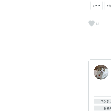
#バグ
#
12
スケジ
得意