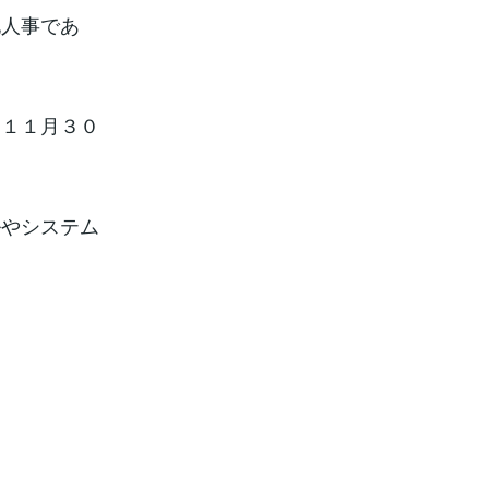
他人事であ
た１１月３０
ルやシステム