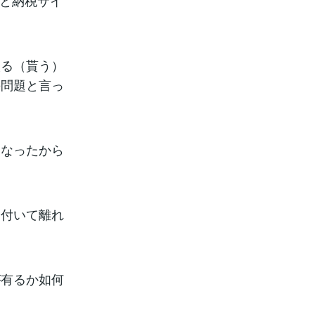
さと納税サイ
取る（貰う）
の問題と言っ
になったから
り付いて離れ
が有るか如何