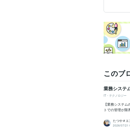
このブ
業務システ
IT・テクノロジー
【業務システム
トでの管理が限
たつや＃エ
2026/07/21 