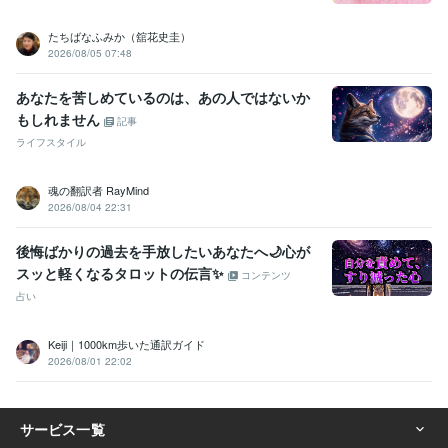
たちばなふみか（舘花史圭）
2026/08/05 07:48
あなたを苦しめているのは、あの人ではないか
もしれません
記事
ライフスタイル
魂の翻訳者 RayMind
2026/08/04 22:31
後悔ばかりの過去を手放したいあなたへ🌙心が
スッと軽くなるタロットの伝言✨
コンテンツ
占い
Keiji｜1000km歩いた通訳ガイド
2026/08/01 22:02