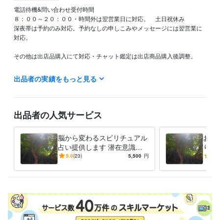
電話待機&問い合わせ受付時間　

８：００～２０：００・時間外は翌営業日に対応。　土日祝休み

深夜帯は予約のみ対応。予約なしの申しこみやメッセージには翌営業に
対応。

その他は出店品購入にて対応・チャット鑑定は出店商品購入後調整。

電話待機中は対応可能。待機していないときは対応は２４時間以内。

出品者の実績をもっと見る
＊営業時間外の一方的なメッセージはお受けできません。

＊予約・お申し込み後のキャンセルはできません。

＊問い合わせに長文で悩みを書いてくる人の対応は一切しておりませ
出品者の人気サービス
ん。

脳から変わるスピリチュアル
お悩
占い提供します 潜在意識か
りま
ヒーリングエネルギーを送る時間帯（遠隔）

らクリーニングして悩みの根
チュ
5.0
(23)
5,500
円
4.9
底を引き抜きます。
す
８：００

９：００

１０：００

１１：００

１３：００
