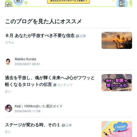
１４：００

１５：００

時間帯はこちらで決めておりますが、受け取るのはお客様の好きな時間
このブログを見た人にオススメ
い出来ます。
職歴
８月 あなたが手放すべき不要な信念
記事
秘密事務所
2001年3月 ~ 2013年11月
コラム
得意分野
悩み相談・カウンセリング
恋愛相談、結婚の時期
人生総合
お金の
Makiko Kurata
悩み解消します
2026/08/07 08:51
学歴
過去を手放し、魂が輝く未来へ🌙心がフワッと
T大学
1997年3月 ~ 2001年2月
軽くなるタロットの伝言
コンテンツ
占い
Keiji｜1000km歩いた通訳ガイド
2026/08/05 11:58
ステージが変わる時、その１
記事
占い