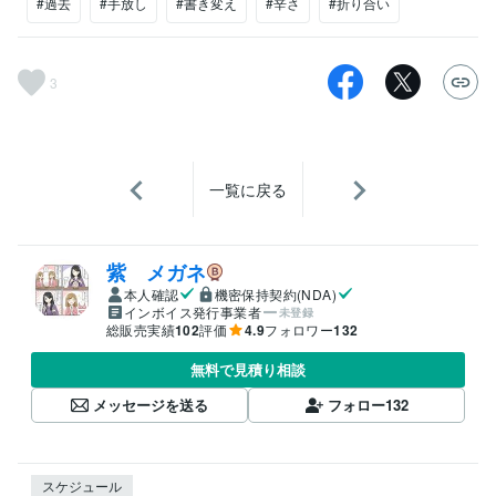
#過去
#手放し
#書き変え
#辛さ
#折り合い
3
一覧に戻る
紫 メガネ
本人確認
機密保持契約(NDA)
インボイス発行事業者
未登録
総販売実績
102
評価
4.9
フォロワー
132
無料で見積り相談
メッセージを送る
フォロー
132
スケジュール