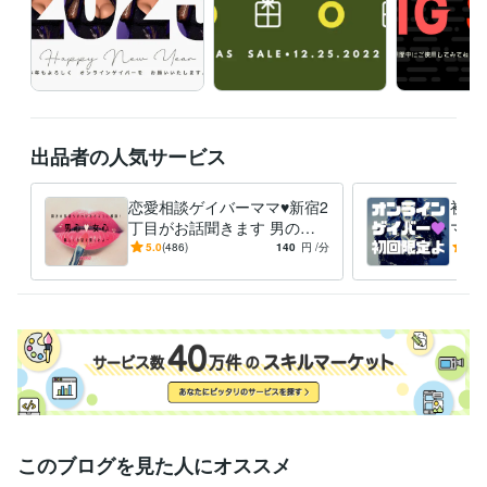
待機中でない時はダイレクトメッセージを頂ければできる限り対応しま
す。
受賞歴
新人賞
お客様満足度賞★★★★★
おすすめ・ランキング賞　2位
お
すすめ・ランキング賞　1位
おすすめ・ランキング賞　3位
お客様満
足度賞★★★★★
オネエ部門　NO,1
ゲイ部門　NO,1
出品者の人気サービス
得意分野
悩み相談・カウンセリング
恋愛相談ゲイバーママ♥新宿2
ゲイ　恋愛　 愚痴　 雑談 　性の相談
初回
不倫
浮気
愚痴
丁目がお話聞きます 男の気
人間関係
同性愛
性
癒し
悩み
恋愛
秘密
ママ
悩み相談・カウンセリング
恋愛関係全般　男女の悩み相談
持ちも女の気持ちもわかるオ
聞き
5.0
(486)
140
円
/分
5.0
性
恋人
不倫
浮気
不満
片思い
マンネリ
悩み
男女
愚痴
ネエが話し相手になります。
性 
このブログを見た人にオススメ