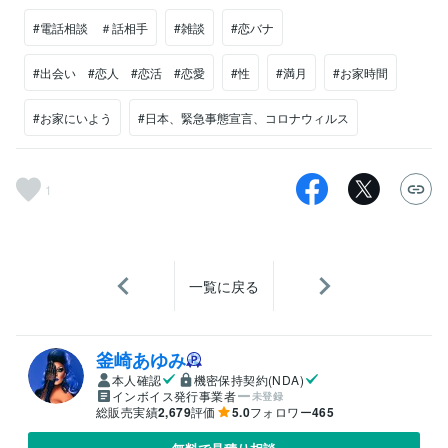
#電話相談 ＃話相手
#雑談
#恋バナ
#出会い #恋人 #恋活 #恋愛
#性
#満月
#お家時間
#お家にいよう
#日本、緊急事態宣言、コロナウィルス
1
一覧に戻る
釜崎あゆみ
本人確認
機密保持契約(NDA)
インボイス発行事業者
未登録
総販売実績
2,679
評価
5.0
フォロワー
465