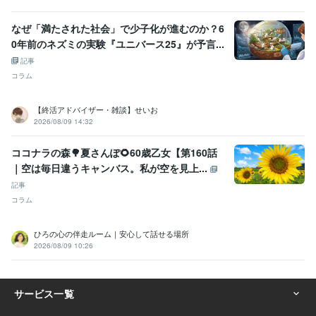
なぜ「満たされた社会」で少子化が進むのか？6
0年前のネズミの実験『ユニバース25』が予言...
記事
コラム
【終活アドバイザー・雑談】せいお
2026/08/09 14:32
ココナラの森🌳夏さんぽ🌻60歳乙女【第160話
｜空は毎日違うキャンバス。私が空を見上...
記事
コラム
ひろの心の伴走ルーム｜安心して話せる場所
2026/08/09 10:26