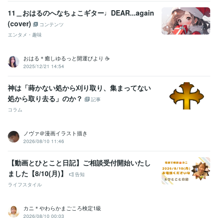
11＿おはるのへなちょこギター♩DEAR...again
(cover)
コンテンツ
エンタメ・趣味
おはる＊癒しゆるっと開運びより ☕️
2025/12/21 14:54
神は「蒔かない処から刈り取り、集まってない
処から取り去る」のか？
記事
コラム
ノヴァ＠漫画イラスト描き
2026/08/10 11:46
【動画とひとこと日記】ご相談受付開始いたし
ました【8/10(月)】
告知
ライフスタイル
カニ＊やわらかまごころ検定1級
2026/08/10 00:03