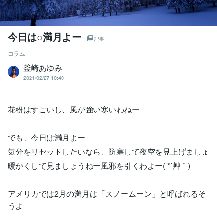
今日は○満月よー
記事
コラム
釜崎あゆみ
2021/02/27 10:40
花粉はすごいし、風が強い寒いわねー
でも、今日は満月よー
気分をリセットしたいなら、防寒して夜空を見上げましょ
暖かくして見ましょうねー風邪を引くわよー( *´艸｀)
アメリカでは2月の満月は「スノームーン」と呼ばれるそ
うよ