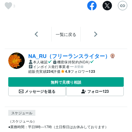
3
一覧に戻る
NA_RU（フリーランスライター）
本人確認
機密保持契約(NDA)
インボイス発行事業者
未登録
総販売実績
234
評価
4.9
フォロワー
123
無料で見積り相談
メッセージを送る
フォロー
123
スケジュール
（スケジュール）

●業務時間：平日9時―17時（土日祭日はお休みしております）
