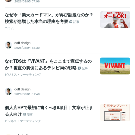
学歴
2026/08/05 07:06
武蔵大学
1994年3月 ~ 1998年2月
立教大学
1995年3月 ~ 1996年2月
なぜ今「楽天カードマン」が再び話題なのか？
英国留学
2000年7月 ~ 2001年6月
検索が急増した本当の理由を考察
記事
コラム
語学力
英語
ビジネスレベル
dott design
2026/08/04 13:30
なぜTBSは『VIVANT』をここまで宣伝するの
か？番宣の裏側にあるテレビ局の戦略
記事
ビジネス・マーケティング
dott design
2026/08/01 01:48
個人店HPで最初に書くべき5項目｜文章が止ま
る人向け
記事
ビジネス・マーケティング