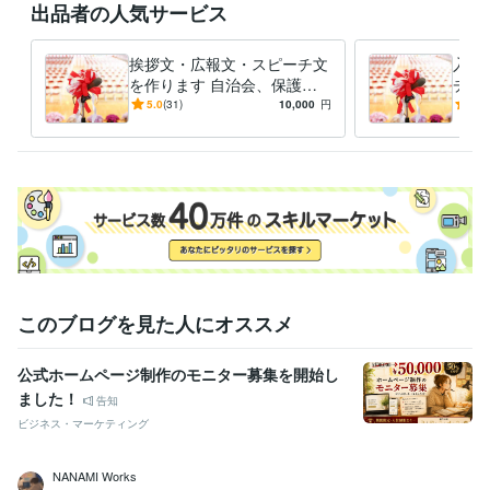
出品者の人気サービス
受賞歴
多治見市主催「みちくさ」エッセー　入選
ネット短編小説、佳作入
挨拶文・広報文・スピーチ文
入学
選（リトル・ガリヴァー社）
恋愛短編集「恋が魔法」優秀賞（日本
を作ります 自治会、保護者
チ文
文学館）
リーン・ロゼ・エッセーコンテスト佳作入選
「とっておき
会、PTA 挨拶、学校の広報
TA
5.0
(31)
10,000
円
4.9
のワンシーン」（エッセ＆絵）入選
朝日新聞の投書（全国・地域）
誌の文章作成！！
必見
に24回採用掲載実績あり
俳句ポスト365　初級　入選１３回
し）
資格・検定
2級FP技能士
取得年 : 2024年
TOEIC
取得年 : 2000年
秘書技能検定2級
取得年 : 1997年
実用英語技能検定2級
取得年 : 1995年
普通自動車第一種運転免許
取得年 : 1997年
このブログを見た人にオススメ
得意分野
ライティング・翻訳
①ウェディング/ホテル観光②金融生活節約
代
筆（結婚式、PTA、学校、会社挨拶）
エッセイ、コラム
公式ホームページ制作のモニター募集を開始し
ウェディング
出版
新聞
外資系
教育
学校
ブライダル
観光
ました！
旅行
ホテル
告知
ライティング・翻訳
ホームページ・パンフレットのライティング
ビジネス・マーケティング
ホームページ
ライティング
リフレット
代表挨拶
コピー
企業理念
会社紹介
キャッチコピー
メインコピー
サブコピー
NANAMI Works