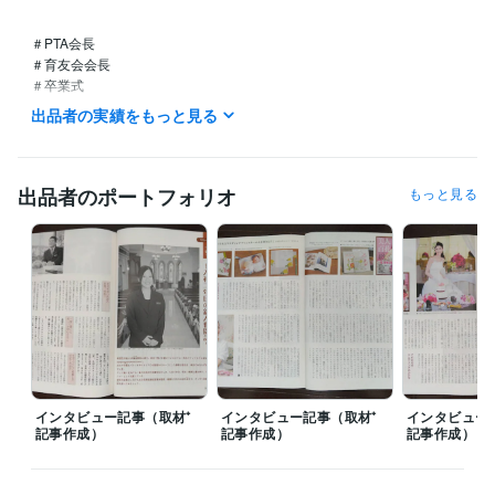
＃PTA会長

＃育友会会長

＃卒業式　

＃祝辞　

出品者の実績をもっと見る
＃スピーチ　

＃挨拶

＃入学式　

＃保護者代表

出品者のポートフォリオ
もっと見る
#ウェディング　

＃ブライダル　

＃ライター

＃観光

＃ホテル

＃旅行

＃節約

＃ファイナンシャルプランナー
経験職種
クリエイター / コピーライター
経験年数 : 11年
インタビュー記事（取材⁺
インタビュー記事（取材⁺
インタビュー
クリエイター / ライター・編集
経験年数 : 11年
記事作成）
記事作成）
記事作成）
ライフスタイル・その他 / ファイナンシャルプランナー
経験年数 : 1
年