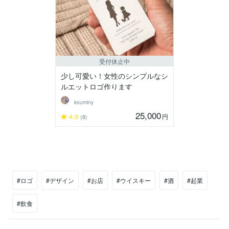
受付休止中
少し可愛い！女性のシンプルなシ
ルエットロゴ作ります
kouminy
25,000
4.9
円
(8)
#ロゴ
#デザイン
#お店
#ウイスキー
#酒
#起業
#飲食