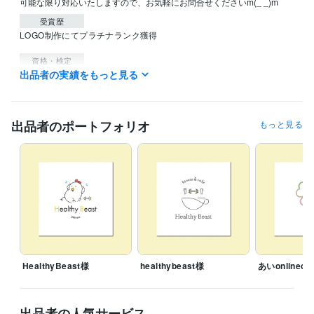
可能な限り対応いたしますので、お気軽にお問合せくださいm(_ _)m
受賞歴
LOGO制作にてプラチナランク獲得
資格・検定
出品者の実績をもっと見る
自動車運転免許
取得年 : 2006年
得意分野
デザイン制作
ロゴデザイン
名刺作成
ショップカード
のぼりデザ
出品者のポートフォリオ
もっと見る
イン
お店
仕事
経営
ビジネス
アパレル
企業
会社
ユーチューブ
営業
ペット
HealthyBeast様
healthybeast様
あいonlineco
出品者の人気サービス