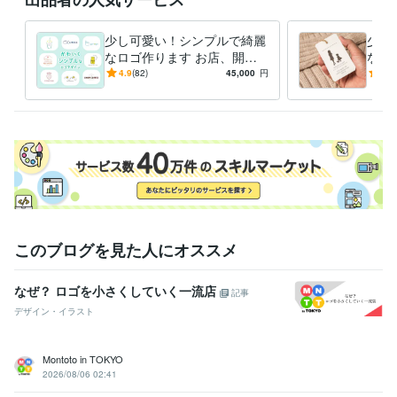
少し可愛い！シンプルで綺麗
少し
なロゴ作ります お店、開業
なシ
など心がこもったロゴが必要
お店
4.9
(82)
45,000
円
4.9
な方へ!プロ男女2人
ナル
へ
このブログを見た人にオススメ
なぜ？ ロゴを小さくしていく一流店
記事
デザイン・イラスト
Montoto in TOKYO
2026/08/06 02:41