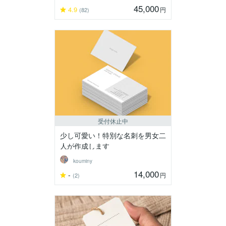
45,000
4.9
円
(82)
受付休止中
少し可愛い！特別な名刺を男女二
人が作成します
kouminy
14,000
-
円
(2)