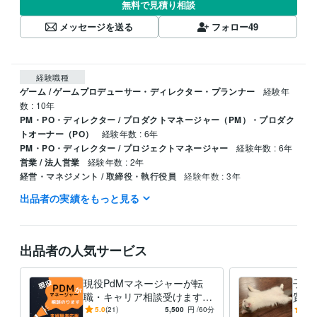
無料で見積り相談
メッセージを送る
フォロー
49
経験職種
ゲーム / ゲームプロデューサー・ディレクター・プランナー
経験年
数 : 10年
PM・PO・ディレクター / プロダクトマネージャー（PM）・プロダク
トオーナー（PO）
経験年数 : 6年
PM・PO・ディレクター / プロジェクトマネージャー
経験年数 : 6年
営業 / 法人営業
経験年数 : 2年
経営・マネジメント / 取締役・執行役員
経験年数 : 3年
出品者の実績をもっと見る
得意分野
住まい・美容・生活相談
長毛種にゃんこの飼い主
学習指導・資格・キャリア相談
転職相談＆仕事の悩みお聞きします
出品者の人気サービス
現役PdMマネージャーが転
子猫
職・キャリア相談受けます
質問
キャリアアップ、未経験から
って
5.0
(21)
5,500
円
/60分
4.3