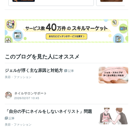
のPdM転職も応援いたしま
ろう
す！
す
このブログを見た人にオススメ
ジェルが浮く主な原因と対処方
記事
美容・ファッション
ネイルサロンサポート
2026/02/07 10:45
「自分の手にネイルをしないネイリスト」問題
記事
美容・ファッション