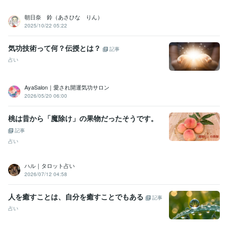
ギャラクティック・レイ・ヒーラー
取得年 : 2008年
ピタゴラス数秘術
取得年 : 2012年
朝日奈 鈴（あさひな りん）
栄養士
取得年 : 1996年
2025/10/22 05:22
クシマクロビオティクス
取得年 : 2013年
栄養士
取得年 : 1995年
気功技術って何？伝授とは？
記事
普通自動車第一種運転免許
取得年 : 1999年
占い
マイクロソフト オフィス スペシャリスト（MOS）
取得年 : 2004年
得意分野
AyaSalon｜愛され開運気功サロン
占い
高次元ヒーリング、コードセッティング
2026/05/20 06:00
占い
先祖供養、水子供養、御霊供養、生前供養
桃は昔から「魔除け」の果物だったそうです。
学歴
放送大学
2013年3月 ~ 2019年2月
記事
占い
ハル｜タロット占い
2026/07/12 04:58
人を癒すことは、自分を癒すことでもある
記事
占い