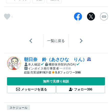
1
一覧に戻る
朝日奈 鈴（あさひな りん）
本人確認
機密保持契約(NDA)
インボイス発行事業者
未登録
総販売実績
919
評価
5.0
フォロワー
396
無料で見積り相談
メッセージを送る
フォロー
396
スケジュール