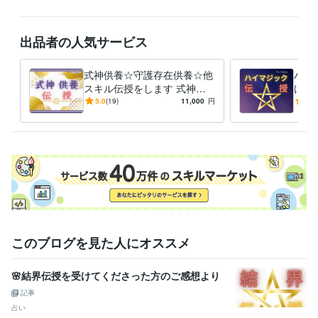
ココナラでは、2021年～2025年、４年間でお陰様で多くのご縁ができ、
出品者の人気サービス
感謝の多い年でした。(^-^)

2024年1月～筆跡活動、セミナー準備等のため、受付を

式神供養☆守護存在供養☆他
ハイ
一部、制限させていただくことがあります。

スキル伝授をします 式神供
けを伝
養、又は守護存在供養、他ス
☆魔
5.0
(19)
11,000
円
5.0
サービス向上や時代に合わせて、随時、メニューのブラッシュアップや
キル伝授
在の
入れ替えを行うことがあります。

受賞歴
1日で心と体の悩みが楽になった環境　2021年改正版
ココナラ★販
売実績『600件』達成★
ココナラ★『プラチナランク会員』達成
資格・検定
六合神功プラクティショナー
取得年 : 2007年
このブログを見た人にオススメ
クォンタム・タッチヒーリング
取得年 : 2007年
リコネクティブヒーリング・プラクティショナー
取得年 : 2007年
🌸結界伝授を受けてくださった方のご感想より
リコネクション・プラクティショナー
取得年 : 2007年
24本DNAアクティベーション公認アクティベーター
取得年 : 2008年
記事
エーテリック・ヒーラー
取得年 : 2008年
占い