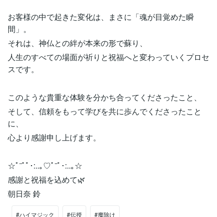
お客様の中で起きた変化は、まさに「魂が目覚めた瞬
間」。
それは、神仏との絆が本来の形で蘇り、
人生のすべての場面が祈りと祝福へと変わっていくプロセ
スです。
このような貴重な体験を分かち合ってくださったこと、
そして、信頼をもって学びを共に歩んでくださったこと
に、
心より感謝申し上げます。
☆ﾟ¨ﾟﾟ･:..｡♡ﾟ¨ﾟ･:..｡☆
感謝と祝福を込めて🌿
朝日奈 鈴
#ハイマジック
#伝授
#魔除け