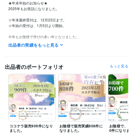
★年末年始のお知らせ★

2025年もお世話になりました。

☆年末最終受付は、12月23日まで。

☆年始の受付は、1月5日より開始。

今年もお陰様で学びの多い年となりました。

年末年始は長期間お休みを頂き、また、

出品者の実績をもっと見る
新たな年で心新たに、お会い出来るのを楽しみにしております。

☆お問い合わせについて☆

出品者のポートフォリオ
もっと見る
お申込は24時間受け付けております。

20時以降のお問い合わせは、翌日になることがありますので、余裕を持
ってお申込ください。

枠が空いている時は、お早めの相談がオススメ。

ご縁を心よりお待ちしております。

・・・♡・・・♡・・・

＜お知らせ＞

2024年2月7日　プロフィール画像からイラストに変更しました。

※イメージをお楽しみ下さい。

ココナラ販売909件になり
お陰様で販売実績808件に
お陰様で、コ
・・・・・・・・

ました。
なりました。
0件になりま
高次元ヒーラー活動として、2006年より、1９年間。
