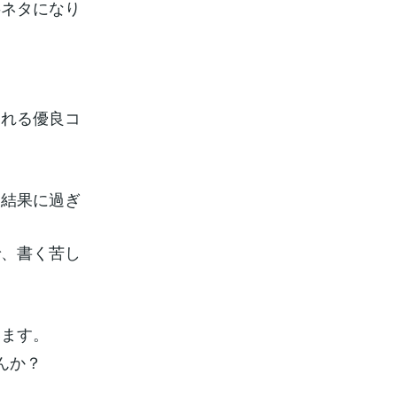
事ネタになり
られる優良コ
た結果に過ぎ
で、書く苦し
います。
んか？