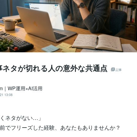
記事ネタが切れる人の意外な共通点
記事
am｜WP運用×AI活用
21 13:08
くネタがない…」
前でフリーズした経験、あなたもありませんか？