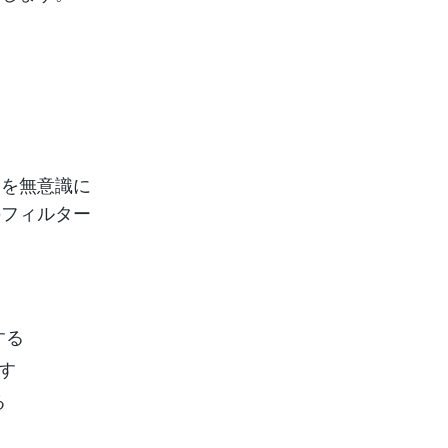
」を無意識に
のフィルター
する
す
る