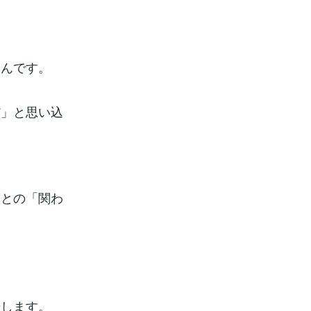
るんです。
だ」と思い込
報との「関わ
始します。