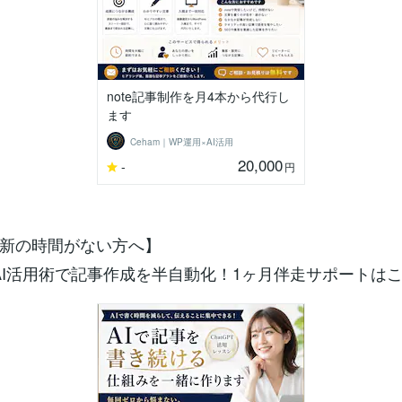
note記事制作を月4本から代行し
ます
Ceham｜WP運用×AI活用
20,000
-
円
新の時間がない方へ】
のAI活用術で記事作成を半自動化！1ヶ月伴走サポートは