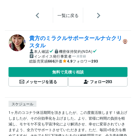
一覧に戻る
貴方のミラクルサポータールナ☆クリ
スタル
本人確認
機密保持契約(NDA)
インボイス発行事業者
未登録
総販売実績
666
評価
4.9
フォロワー
293
無料で見積り相談
メッセージを送る
フォロー
293
スケジュール
1ヶ月のココナラ休活期間を頂きましたが、この度復活致します！値上げ
しましたが、その分効率化を上げました。より、皆様に時間の負担を軽
減し、モヤモヤ不安も宇宙浄化により解消させ、幸せに変容されていき
ますよう、全力でサポートさせていただきます。ただ、毎回⭐️5全力を務
めてますが、それでも5以下評価となるのは相性問題です。全力真剣勝負