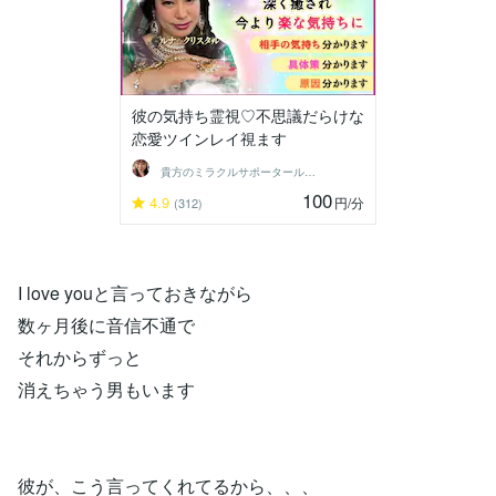
彼の気持ち霊視♡不思議だらけな
恋愛ツインレイ視ます
貴方のミラクルサポータールナ☆クリスタル
100
4.9
円
/分
(312)
I love youと言っておきながら
数ヶ月後に音信不通で
それからずっと
消えちゃう男もいます
彼が、こう言ってくれてるから、、、