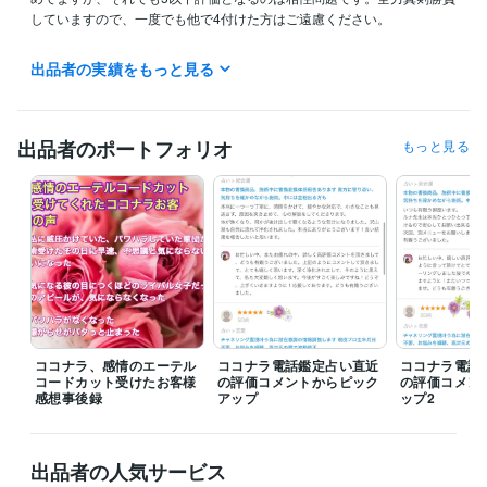
していますので、一度でも他で4付けた方はご遠慮ください。

ルナ⭐︎クリスタル

出品者の実績をもっと見る
不安、心境の共有→ 霊感霊視・守護霊さまと繋がる→ 深層心理　→ 潜
在意識の活用により貴方に特化、叶えるための対策お伝え致します！

出品者のポートフォリオ
もっと見る
注)

♢夫婦関係の危機、別居中での相手の気持ち、相手の女性がいつ別れ
る、そうしたご相談はお受けしていません。夫婦関係専門家にどうぞ。

♢亡くなった方やペットのリーディングは特殊霊視であり、行ってませ
ん。

引き寄せいろいろやった、思考が現実を創ることを受付られない方は、
他の先生にご相談ください。

ココナラ、感情のエーテル
ココナラ電話鑑定占い直近
ココナラ電話
コードカット受けたお客様
の評価コメントからピック
の評価コメン
一般恋愛、国際恋愛、人間関係、仕事全般の悩みもOKです！恐ろしい内
感想事後録
アップ
ップ2
容、信用しない方、嘘内容鑑定NG。100%叶う保証はございません。ご
了承ください

出品者の人気サービス