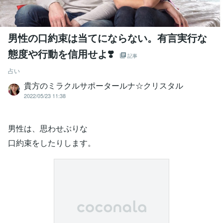
男性の口約束は当てにならない。有言実行な
態度や行動を信用せよ❣️
記事
占い
貴方のミラクルサポータールナ☆クリスタル
2022/05/23 11:38
男性は、思わせぶりな
口約束をしたりします。