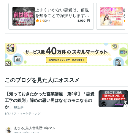
受賞歴
上手くいかない恋愛は、前世
超高
ココナラ・フォロワー150人達成、お仲間ご縁に感謝致します♪
ココ
を知ることで深掘りします
き、
ナラ・ゴールドランク受賞
ココナラ・プラチナランク受賞
何年も前の彼、今でも忘れら
恋愛
5.0
(34)
3,000
円
5.0
れない、大好きすぎる気持ち
修復
資格・検定
は何故？
貴方
クリスタルボウル・音脳エステ・セラピスト0期生修了
取得年 : 202
0年
TOEIC910点
取得年 : 2015年
臼井式レイキファースト、セカンド
取得年 : 2006年
このブログを見た人にオススメ
【知っておきたかった営業講座 第2章】「恋愛
工学の鉄則」諦めの悪い男はなぜカモになるの
か...
記事
ビジネス・マーケティング
あひる_法人営業歴10年マン
2025/12/12 15:03