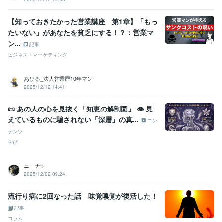
【知っておきたかった営業講座 第1章】「もっ
たいない」があなたを貧乏にする！？：営業マ
ン...
記事
ビジネス・マーケティング
あひる_法人営業歴10年マン
2025/12/12 14:41
📜 あの人の心を見抜く「知恵の解剖図」 👁️ 見
えているものに騙されない「深層」の真...
コン
テンツ
学び
ニーナ✨️
2025/12/02 09:24
流行り病に2回なった話 味覚嗅覚が復活した！
記事
コラム