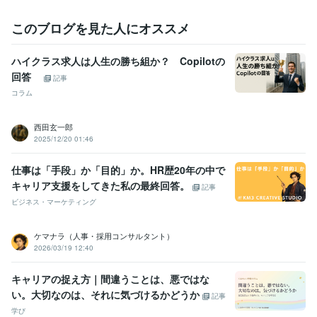
大手国際物流会社【かずお】
2016年3月 ~ 2022年8月
このブログを見た人にオススメ
資格・検定
TOEIC
取得年 : 2014年
ハイクラス求人は人生の勝ち組か？ Copilotの
PMP（Project Management Professional）
取得年 : 2023年
回答
記事
TOEFL
取得年 : 2009年
コラム
ビジネス・クリエイティブツール
WordPress:5年
Access:5年
Excel:10年
Google サイト:5年
西田玄一郎
Google スプレッドシート:5年
Google スライド:5年
2025/12/20 01:46
Google ドキュメント:5年
Keynote:5年
Numbers:5年
Pages:5年
PowerPoint:10年
Word:10年
Salesforce:5年
Domo:5年
Power BI:5年
仕事は「手段」か「目的」か。HR歴20年の中で
Tableau:5年
Asana:5年
ChatGPT:4年
Bard:3年
DALL-E:3年
キャリア支援をしてきた私の最終回答。
記事
ビジネス・マーケティング
得意分野
学習指導・資格・キャリア相談
プロキャリアコーチが言語化をお手
伝い
転職アドバイス（履歴書・職歴添削）
経営学全般の知識（MB
ケマナラ（人事・採用コンサルタント）
A）
2026/03/19 12:40
MBA
転職
履歴書
職務経歴書
キャリア
コーチング
資料作成
コンサル
キャリアの捉え方｜間違うことは、悪ではな
ビジネス代行・事務代行
パワーポイント作成（ロジカルｘ伝わる）
い。大切なのは、それに気づけるかどうか
コンサル
資料作成
ロジカル
プレゼン
伝わる
記事
学び