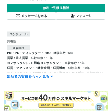
無料で見積り相談
メッセージを送る
フォロー
6
スケジュール
要相談
経験職種
PM・PO・ディレクター / PMO
経験年数 : 5年
営業 / 法人営業
経験年数 : 10年
コンサルタント / IT戦略コンサルタント
経験年数 : 5年
経営・マネジメント / 経営企画・経営戦略
経験年数 : 10年
ライフスタイル・その他 / キャリア・資格アドバイザー
経験年数 : 5
出品者の実績をもっと見る
年
職歴
大手総合コンサルティングファーム【ゆうのじ】
2021年3月 ~ 現在
大手金融SaaS企業【かずお】
2024年9月 ~ 現在
大手国際物流会社【ゆうのじ】
2016年3月 ~ 2021年2月
人材ベンチャー【かずお】
2023年10月 ~ 現在
大手メディア企業【かずお】
2022年9月 ~ 2023年9月