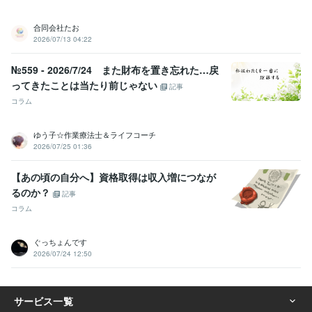
語学力
英語
ビジネスレベル
合同会社たお
中国語
ネイティブレベル
2026/07/13 04:22
№559 - 2026/7/24 また財布を置き忘れた…戻
ってきたことは当たり前じゃない
記事
コラム
ゆう子☆作業療法士＆ライフコーチ
2026/07/25 01:36
【あの頃の自分へ】資格取得は収入増につなが
るのか？
記事
コラム
ぐっちょんです
2026/07/24 12:50