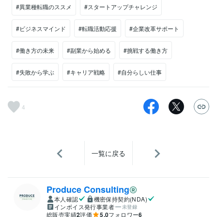
#異業種転職のススメ
#スタートアップチャレンジ
#ビジネスマインド
#転職活動応援
#企業改革サポート
#働き方の未来
#副業から始める
#挑戦する働き方
#失敗から学ぶ
#キャリア戦略
#自分らしい仕事
4
一覧に戻る
Produce Consulting
本人確認
機密保持契約(NDA)
インボイス発行事業者
未登録
総販売実績
2
評価
5.0
フォロワー
6