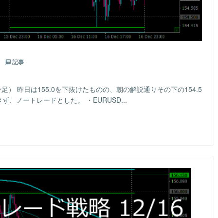
7
記事
分足） 昨日は155.0を下抜けたものの、朝の解説通りその下の154.5
、ノートレードとした。 ・EURUSD...