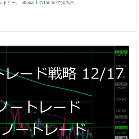
。 50pips上の155.50で揉み合...