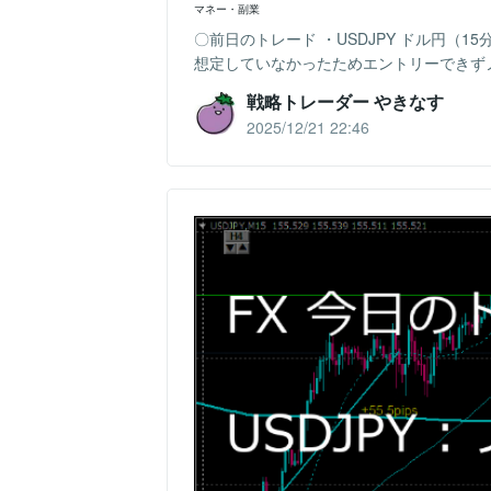
マネー・副業
〇前日のトレード ・USDJPY ドル円（
想定していなかったためエントリーできずノート
戦略トレーダー やきなす
2025/12/21 22:46