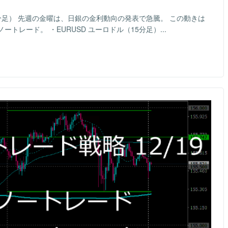
15分足） 先週の金曜は、日銀の金利動向の発表で急騰。 この動きは
レード。 ・EURUSD ユーロドル（15分足）...