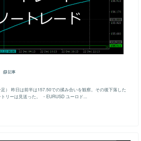
3
記事
5分足） 昨日は前半は157.50での揉み合いを観察。その後下落した
リーは見送った。 ・EURUSD ユーロド...