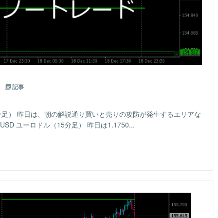
9
記事
15分足） 昨日は、朝の解説通り買いと売りの攻防が発生するエリアな
 ユーロドル（15分足） 昨日は1.1750...