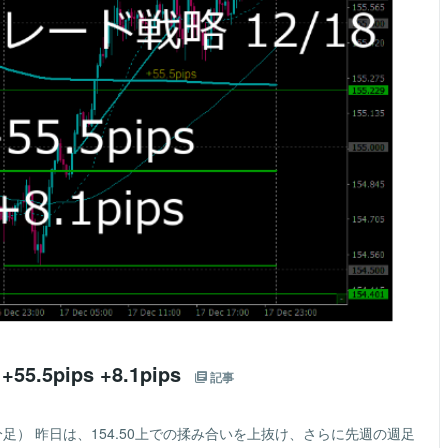
5.5pips +8.1pips
記事
5分足） 昨日は、154.50上での揉み合いを上抜け、さらに先週の週足