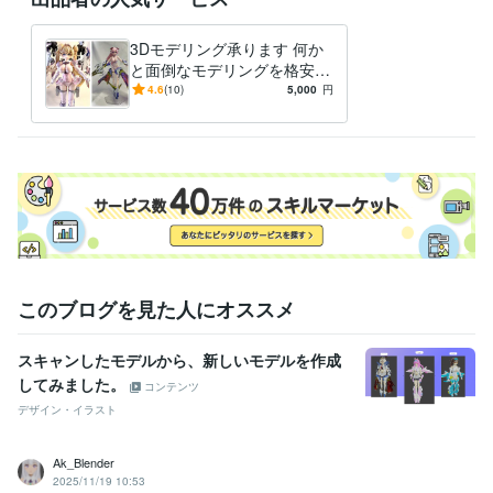
3Dモデリング承ります 何か
と面倒なモデリングを格安
で、承ります。
4.6
(10)
5,000
円
このブログを見た人にオススメ
スキャンしたモデルから、新しいモデルを作成
してみました。
コンテンツ
デザイン・イラスト
Ak_Blender
2025/11/19 10:53