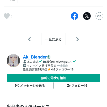
6
一覧に戻る
Ak_Blender
本人確認
機密保持契約(NDA)
インボイス発行事業者
未登録
総販売実績
29
評価
4.6
フォロワー
16
無料で見積り相談
メッセージを送る
フォロー
16
出品者の人気サービス