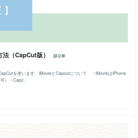
法（CapCut版）
記事
utを使います。iMovieとCapcutについて ・iMovieはiPhone
可）・Capc...