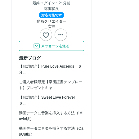
最終ログイン：
21分前
稼働状況
対応可能です
動画クリエイター
女性
メッセージを送る
最新ブログ
【歌詞紹介】Pure Love Ascends ６
分...
ご購入者様限定【卒団証書テンプレー
ト】プレゼントキャ...
【歌詞紹介】Sweet Love Forever
６...
動画データに音楽を挿入する方法（iM
ovie版）
動画データに音楽を挿入する方法（Ca
pCut版）