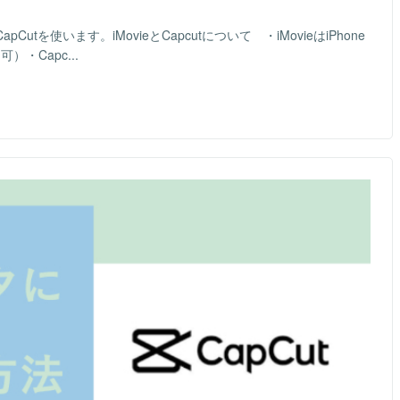
utを使います。iMovieとCapcutについて ・iMovieはiPhone
可）・Capc...