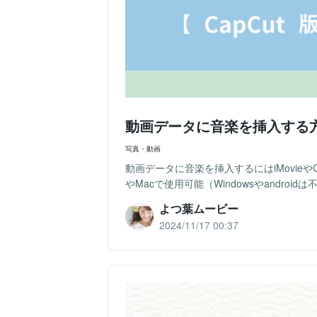
動画データに音楽を挿入する方
写真・動画
動画データに音楽を挿入するにはiMovieやCapC
やMacで使用可能（Windowsやandroidは不
よつ葉ムービー
2024/11/17 00:37