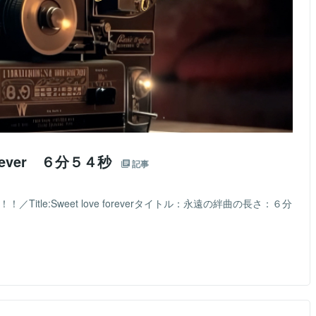
orever ６分５４秒
記事
itle:Sweet love foreverタイトル：永遠の絆曲の長さ：６分