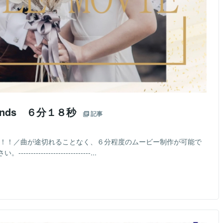
cends ６分１８秒
記事
曲！！／曲が途切れることなく、６分程度のムービー制作が可能で
--------------------...