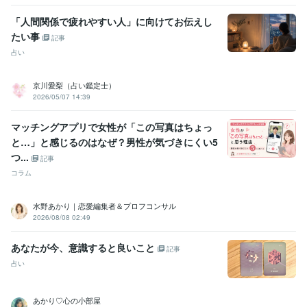
「人間関係で疲れやすい人」に向けてお伝えし
たい事
記事
占い
京川愛梨（占い鑑定士）
2026/05/07 14:39
マッチングアプリで女性が「この写真はちょっ
と…」と感じるのはなぜ？男性が気づきにくい5
つ...
記事
コラム
水野あかり｜恋愛編集者＆プロフコンサル
2026/08/08 02:49
あなたが今、意識すると良いこと
記事
占い
あかり♡心の小部屋