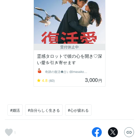
受付休止中
霊感タロットで彼の心を開き♡深
い愛を引き寄せます
奇跡の復活◆占い師masako（まさこ）
3,000
4.8
円
(60)
#婚活
#自分らしく生きる
#心が疲れる
1