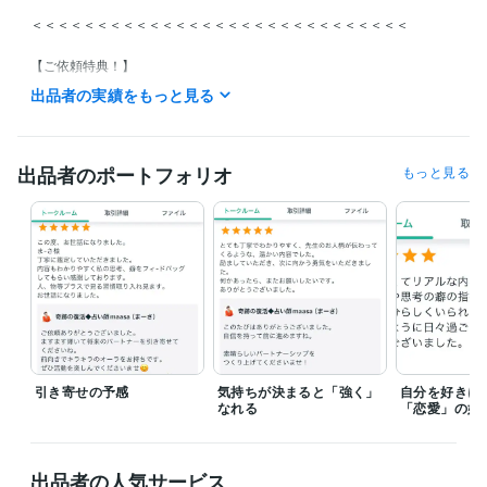
＜＜＜＜＜＜＜＜＜＜＜＜＜＜＜＜＜＜＜＜＜＜＜＜＜＜＜＜＜

【ご依頼特典！】

出品者の実績をもっと見る
お電話、テキスト鑑定ともにプレゼントがございます

♡鑑定後に質問に対してタロットで一問一答で鑑定プレゼント

（例：彼の気持ちの変化等）

出品者のポートフォリオ
もっと見る
♡オラクルカードで質問に対してメッセージをお届けしています

【お願い事項】

◎特別なご事情がない限り低評価レビューはお控えください。 

◎基本的にあなた様のご都合に合わせておりますので、

　心がすっきりとするまでお話を伺います。

◎電話鑑定におきましては霊感を駆使しマルセイユタロットで

   丁寧に鑑定いたします。

【24時間対応メニュー】

引き寄せの予感
気持ちが決まると「強く」
自分を好きに
なれる
「恋愛」の始
テキスト鑑定は1200文字から受け付けております。

ご希望の方はぜひご検討ください。

ご希望の日時がある場合はメッセージにてお知らせください。

出品者の人気サービス
事前にご相談いただければ調整可能です。
