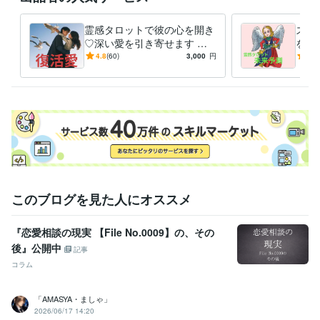
フォローやお気に入り登録も大きな励みです。

ぜひご検討くださいませ。

霊感タロットで彼の心を開き
ズバ
♡深い愛を引き寄せます お
を突
【DMにて無料相談承っています】

相手の心の奥/潜在意識/縁結
恋愛
4.8
(60)
3,000
円
5.0
こんな質問しても良いのか？

び/引き寄せ/再婚/結婚成就/
トナ
どのメニューを選んだら良いのか？

わからないことはDMでご質問くだされば

お答え可能です

ご不安を取り除けるようにお答えしています
経験職種
クリエイター / ライター・編集
経験年数 : 10年
マーケティング / 広告・宣伝・プロモーション
経験年数 : 10年
マーケティング / MD・VMD・バイヤー
経験年数 : 7年
マーケティング / リサーチ・データ分析
経験年数 : 10年
このブログを見た人にオススメ
営業 / 法人営業
経験年数 : 10年
『恋愛相談の現実 【File No.0009】の、その
受賞歴
後』公開中
「あの店がいつもにぎわっているのはなぜか？」
記事
コラム
得意分野
占い
マルセイユタロット　ホロスコープ　12年
「AMASYA・ましゃ」
2026/06/17 14:20