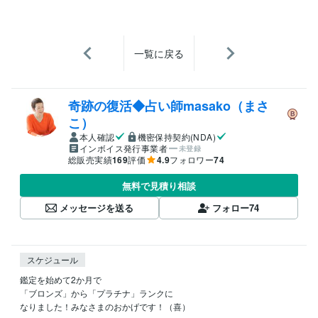
一覧に戻る
奇跡の復活◆占い師masako（まさ
こ）
本人確認
機密保持契約(NDA)
インボイス発行事業者
未登録
総販売実績
169
評価
4.9
フォロワー
74
無料で見積り相談
メッセージを送る
フォロー
74
スケジュール
鑑定を始めて2か月で

「ブロンズ」から「プラチナ」ランクに

なりました！みなさまのおかげです！（喜）
