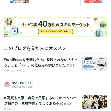
相談ください
プロ
得意分野
一気
Web制作・HP作成・EC構築
ホームページ制作　デザイン～サイト
構築
ランディングページ制作　デザイン～構築
経営
ビジネス
研修
人材
流通
外食
美容
学校
病院
生活用品
Web制作・HP作成・EC構築
ランディングページの原稿作成
リフォーム
塾
IT
飲食
メーカー
建設
金融
エネルギー
不動産
介護
学歴
このブログを見た人にオススメ
京都産業大学
1992年3月 ~ 1996年2月
デジタルクリエイターカレッジWAO!
1996年3月 ~ 1996年6月
WordPressを更新したのに反映されない？キャ
デジタルクリエイターカレッジWAO!
1996年6月 ~ 1996年8月
ッシュと「?v=」の仕組みを学びました
記事
デザイン・イラスト
HANA HAPPY 87
2026/08/08 15:59
# 写真や文章、自分で用意するの？ホームペー
ジ制作の「素材準備」でよくある不安
記事
コラム