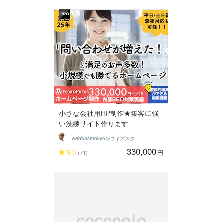
小さな会社用HP制作★集客に強
い洗練サイト作ります
webbasetokyo＠ウィズスタイル
330,000
5.0
円
(71)