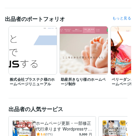
経験職種
デザイナー / グラフィックデザイナー
経験年数 : 13年
出品者のポートフォリオ
もっと見る
デザイナー / Webデザイナー
経験年数 : 21年
Webサービス・制作 / Webプロデューサー・ディレクター
経験年数 :
10年
Webサービス・制作 / HTMLコーダー・マークアップエンジニア
経
験年数 : 10年
経営・マネジメント / 経営者・CEO・COO
経験年数 : 8年
職歴
株式会社モト企画事務所
1996年8月 ~ 2001年8月
株式会社トランジション
2001年8月 ~ 2014年11月
株式会社プラステク様のホ
助産所きなり様のホームペ
ベリーダンス
株式会社リアルオン
2014年12月 ~ 2019年9月
ームページリニューアル
ージ制作
ームページ制
株式会社ウィズスタイル
2019年9月 ~ 現在
プログラミング言語・フレームワーク
HTML:17年
CSS:15年
JavaScript:5年
jQuery:5年
PHP:4年
出品者の人気サービス
ビジネス・クリエイティブツール
Adobe Photoshop:20年
Adobe Illustrator:20年
Adobe XD:6年
ホームページ更新・一部修正
小さ
WordPress:7年
Google Search Console:7年
Google Analytics:7年
代行承ります Wordpressサイ
に強
Adobe Premiere Pro:3年
Dreamweaver:5年
Word:20年
Excel:20年
トの更新をトラブルなどもご
平日
5.0
(171)
5,000
円
5.0