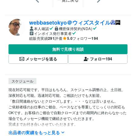
webbasetokyo＠ウィズスタイル
本人確認
機密保持契約(NDA)
インボイス発行事業者
総販売実績
291
評価
5.0
フォロワー
194
無料で見積り相談
メッセージを送る
フォロー
194
スケジュール
現在対応可能です。平日はもちろん、スケジュール調整の上、土日祝、
深夜対応も可能。迅速対応可能。ご相談だけでも大歓迎。

「数日間連絡がないとクローズします」・・・などは言いません。

ご依頼者様のお仕事のご都合、ペースなどを尊重してじっくりの対応も
OKです。お客様のご都合で自動クローズまでの期間内に終わらなかった
場合でもメッセージ機能で継続させていただきます。

完成までお付き合いさせていただきます。

出品者の実績をもっと見る
早めの返信を心がけています。