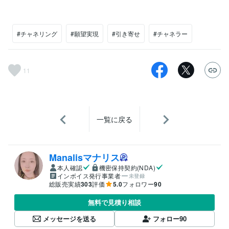
#チャネリング
#願望実現
#引き寄せ
#チャネラー
11
一覧に戻る
Manalisマナリス
本人確認
機密保持契約(NDA)
インボイス発行事業者
未登録
総販売実績
303
評価
5.0
フォロワー
90
無料で見積り相談
メッセージを送る
フォロー
90