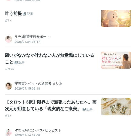
叶う前提
記事
占い
ララ⭐︎願望実現サポート
2026/07/24 05:47
願いがなかなか叶わない人が無意識にしている
こと
記事
コラム
守護霊とペットの通訳者 まりあ
2026/07/15 06:18
【タロット3択】限界まで頑張ったあなたへ。高
次元が用意している「現実的なご褒美」
記事
占い
RYOKO＠エンパス×セラピスト
2026/07/14 09:00