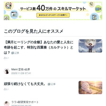
このブログを見た人にオススメ
【満月ヒーリングの全貌】あなたの愛と人生に
奇跡を起こす、特別な四重奏（カルテット）と
は？
記事
占い
Mami 霊視×結界
2025/11/28 07:41
頑張り続けなくても大丈夫。
記事
占い
ララ⭐︎願望実現サポート
2026/07/30 05:30