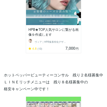
HPB★TOP人気サロンに繋がる画
像を作成します
ヴィア｜HPB集客特化デザイナー
7,000
4.8
円
(13)
ホットペッパービューティーコンサル 残り２名様募集中
ＬＩＮＥリッチメニューは 残り８名様募集中の
格安キャンペーン中です！