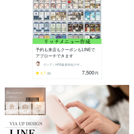
予約も来店もクーポンもLINEで
アプローチできます
ヴィア｜HPB集客特化デザイナー
7,500
4.7
円
(6)