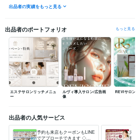
しています。

出品者の実績をもっと見る
単なるデザインではなく、“売上・集客導線を意識した構成”を心がけてい
ます。

ご連絡は24時間受付中です。

出品者のポートフォリオ
もっと見る
基本的に早朝や日中も可能な限り即レス対応をしておりますが、

本業や打ち合わせ・現場稼働中は一時的に返信が遅れる場合もございま
す。

確認次第、必ずご返信いたしますのでご安心ください。

ご相談ベースからでもお気軽にご連絡ください。

あなたのサロンにとって最適なページを一緒に作っていきましょう。
経験職種
ライフスタイル・その他 / 美容師・ネイリスト・美容家
経験年数 : 1
0年
エステサロンリッチメニュ
ルヴィ導入サロン/広告画
REVIサロン
ー
像
得意分野
ビジネス代行・事務代行
ホットペッパービューティー運用代行
美容
営業
コンサル
経営
出品者の人気サービス
予約も来店もクーポンもLINE
元リ
でアプローチできます ◇公
客ペ