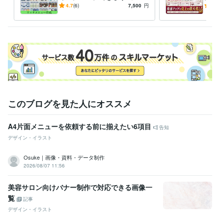
式LINEリッチメニュー作りま
【美
4.7
(6)
7,500
円
5.0
す◇
ッパ
善
このブログを見た人にオススメ
A4片面メニューを依頼する前に揃えたい6項目
告知
デザイン・イラスト
Osuke｜画像・資料・データ制作
2026/08/07 11:56
美容サロン向けバナー制作で対応できる画像一
覧
記事
デザイン・イラスト