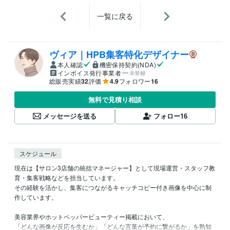
一覧に戻る
ヴィア｜HPB集客特化デザイナー
本人確認
機密保持契約(NDA)
インボイス発行事業者
未登録
総販売実績
32
評価
4.9
フォロワー
16
無料で見積り相談
メッセージを送る
フォロー
16
スケジュール
現在は【サロン3店舗の統括マネージャー】として現場運営・スタッフ教
育・集客戦略などを担当しています。

その経験を活かし、集客につながるキャッチコピー付き画像を中心に制
作しています。

美容業界やホットペッパービューティー掲載において、

「どんな画像が反応を生むか」「どんな言葉が予約に繋がるか」を熟知