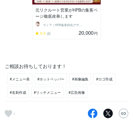
元リクルート営業がHPBの集客ペ
ージ徹底改善します
ヴィア｜HPB集客特化デザイナー
20,000
5.0
円
(2)
ご相談お待ちしております！
#メニュー表
#ホットペッパー
#画像編集
#ロゴ作成
#名刺作成
#リッチメニュー
#広告画像
4