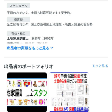
スケジュール
平日のみでなく、土日も対応可能です！要予約。
受賞歴
足立区善行少年
国土交通省国土地理院・地図と測量の面白塾
資格・検定
土地家屋調査士
取得年 : 2002年
海事代理士
取得年 : 2012年
出品者の実績をもっと見る
宅地建物取引士
取得年 : 1995年
FP技能士
取得年 : 2006年
１級船舶免許＜小型船舶操縦士＞
取得年 : 2013年
損害保険代理店上級資格
取得年 : 1997年
出品者のポートフォリオ
もっと見る
得意分野
ビジネス代行・事務代行
登記･許可･届出、各種図面作成 
建物表題登記、図面