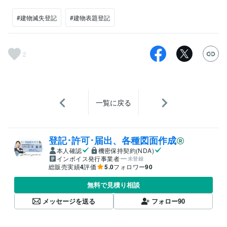
#建物滅失登記
#建物表題登記
2
一覧に戻る
登記･許可･届出、各種図面作成
本人確認
機密保持契約(NDA)
インボイス発行事業者
未登録
総販売実績
4
評価
5.0
フォロワー
90
無料で見積り相談
メッセージを送る
フォロー
90