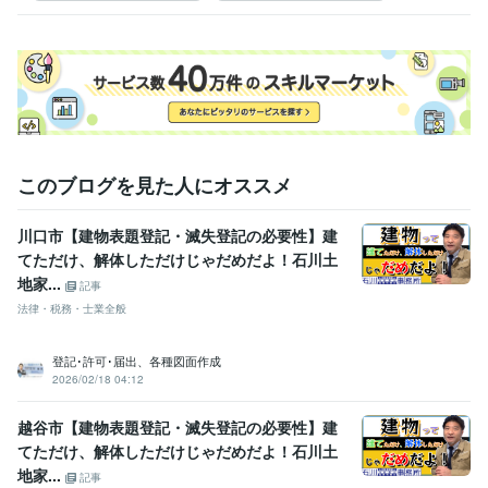
このブログを見た人にオススメ
川口市【建物表題登記・滅失登記の必要性】建
てただけ、解体しただけじゃだめだよ！石川土
地家...
記事
法律・税務・士業全般
登記･許可･届出、各種図面作成
2026/02/18 04:12
越谷市【建物表題登記・滅失登記の必要性】建
てただけ、解体しただけじゃだめだよ！石川土
地家...
記事