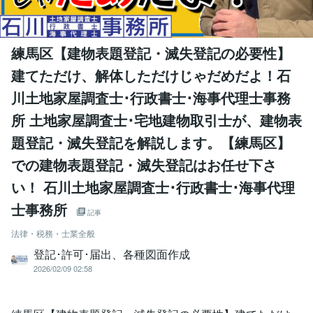
練馬区【建物表題登記・滅失登記の必要性】
建てただけ、解体しただけじゃだめだよ！石
川土地家屋調査士･行政書士･海事代理士事務
所 土地家屋調査士･宅地建物取引士が、建物表
題登記・滅失登記を解説します。【練馬区】
での建物表題登記・滅失登記はお任せ下さ
い！ 石川土地家屋調査士･行政書士･海事代理
士事務所
記事
法律・税務・士業全般
登記･許可･届出、各種図面作成
2026/02/09 02:58