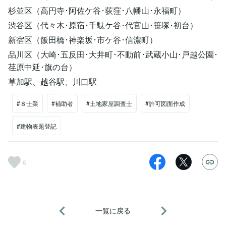
杉並区（高円寺･阿佐ケ谷･荻窪･八幡山･永福町）
渋谷区（代々木･原宿･千駄ケ谷･代官山･笹塚･初台）
新宿区（飯田橋･神楽坂･市ケ谷･信濃町）
品川区（大崎･五反田･大井町･不動前･武蔵小山･戸越公園･
荏原中延･旗の台）
草加駅、越谷駅、川口駅
#８士業
#補助者
#土地家屋調査士
#許可図面作成
#建物表題登記
6
一覧に戻る