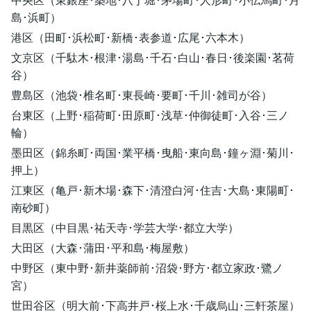
島･浜町）
港区（田町･浜松町･新橋･表参道･広尾･六本木）
文京区（千駄木･根津･湯島･千石･白山･春日･後楽園･茗荷
谷）
豊島区（池袋･椎名町･東長崎･要町･千川･雑司が谷）
台東区（上野･稲荷町･田原町･浅草･仲御徒町･入谷･三ノ
輪）
墨田区（錦糸町･両国･業平橋･曳船･東向島･鐘ヶ淵･菊川･
押上）
江東区（亀戸･新木場･森下･清澄白河･住吉･大島･東陽町･
南砂町）
目黒区（中目黒･祐天寺･学芸大学･都立大学）
大田区（大森･蒲田･平和島･梅屋敷）
中野区（東中野･新井薬師前･沼袋･野方･都立家政･鷺ノ
宮）
世田谷区（明大前･下高井戸･桜上水･千歳烏山･三軒茶屋）