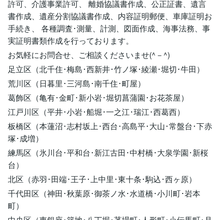
許可、介護事業許可、 離婚協議書作成、公正証書、遺言
書作成、遺産分割協議書作成、内容証明郵便、車庫証明お
手続き、 各種調査･測量、計測、図面作成、海事法務、事
実証明書類作成を行っております。
お気軽にお問合せ、ご相談くださいませ(^－^)
足立区（北千住･梅島･西新井･竹ノ塚･綾瀬･堀切･牛田）
荒川区（日暮里･三河島･南千住･町屋）
葛飾区（亀有･金町･新小岩･堀切菖蒲園･お花茶屋）
江戸川区（平井･小岩･船堀･一之江･瑞江･西葛西）
板橋区（本蓮沼･志村坂上･西台･高島平･大山･常盤台･下赤
塚･成増）
練馬区（氷川台･平和台･新江古田･中村橋･大泉学園･新桜
台）
北区（赤羽･田端･王子･上中里･東十条･駒込･西ヶ原）
千代田区（神田･秋葉原･御茶ノ水･水道橋･小川町･岩本
町）
中央区（東銀座･築地･八丁堀･茅場町･人形町･小伝馬町･月