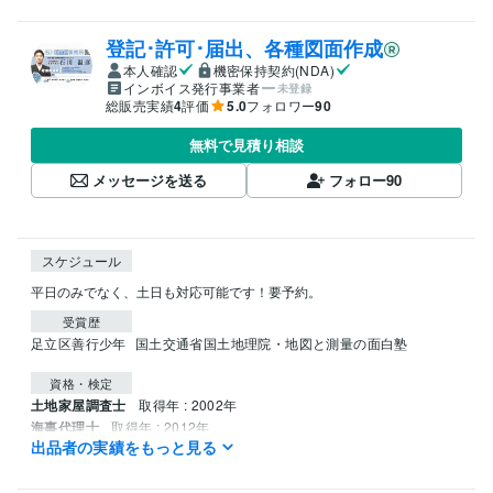
登記･許可･届出、各種図面作成
本人確認
機密保持契約(NDA)
インボイス発行事業者
未登録
総販売実績
4
評価
5.0
フォロワー
90
無料で見積り相談
メッセージを送る
フォロー
90
スケジュール
平日のみでなく、土日も対応可能です！要予約。
受賞歴
足立区善行少年
国土交通省国土地理院・地図と測量の面白塾
資格・検定
土地家屋調査士
取得年 : 2002年
海事代理士
取得年 : 2012年
出品者の実績をもっと見る
宅地建物取引士
取得年 : 1995年
FP技能士
取得年 : 2006年
１級船舶免許＜小型船舶操縦士＞
取得年 : 2013年