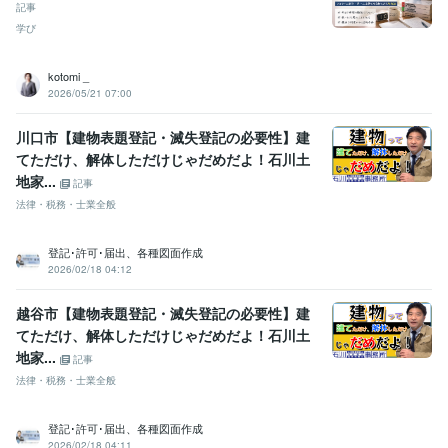
記事
学び
kotomi _
2026/05/21 07:00
川口市【建物表題登記・滅失登記の必要性】建
てただけ、解体しただけじゃだめだよ！石川土
地家...
記事
法律・税務・士業全般
登記･許可･届出、各種図面作成
2026/02/18 04:12
越谷市【建物表題登記・滅失登記の必要性】建
てただけ、解体しただけじゃだめだよ！石川土
地家...
記事
法律・税務・士業全般
登記･許可･届出、各種図面作成
2026/02/18 04:11