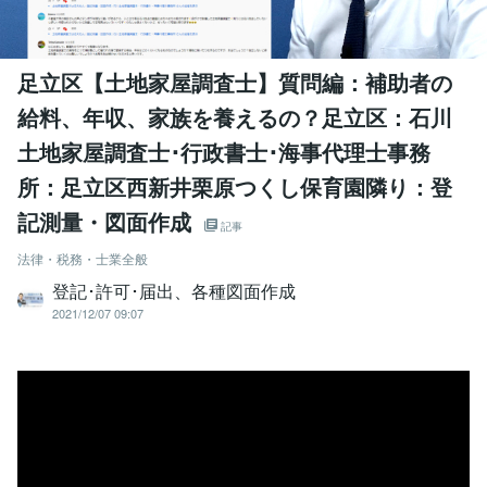
足立区【土地家屋調査士】質問編：補助者の
給料、年収、家族を養えるの？足立区：石川
土地家屋調査士･行政書士･海事代理士事務
所：足立区西新井栗原つくし保育園隣り：登
記測量・図面作成
記事
法律・税務・士業全般
登記･許可･届出、各種図面作成
2021/12/07 09:07