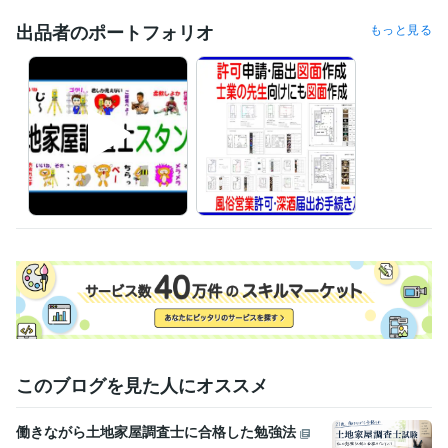
損害保険代理店上級資格
取得年 : 1997年
出品者のポートフォリオ
もっと見る
得意分野
ビジネス代行・事務代行
登記･許可･届出、各種図面作成 
建物表題登記、図面
このブログを見た人にオススメ
働きながら土地家屋調査士に合格した勉強法