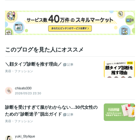
このブログを見た人にオススメ
＼顔タイプ診断を推す理由／
記事
美容・ファッション
chisato330
2026/05/23 23:30
診断を受けすぎて服がわからない…30代女性の
ための“診断迷子”脱出ガイド
記事
美容・ファッション
yuki_Stylique