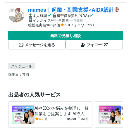
mames｜起業・副業支援×AIDX設計
本人確認
機密保持契約(NDA)
インボイス発行事業者
未登録
総販売実績
168
評価
5.0
フォロワー
127
無料で見積り相談
メッセージを送る
フォロー
127
スケジュール
稼働日：常時
出品者の人気サービス
AIやDXのお悩みを整理し、解
完全
決策をご提案します AI導入の
カウ
「何から始めればいい？」経
00
5.0
(1)
12,000
円
/50分
4.9
営・現場目線で整理します
マネ