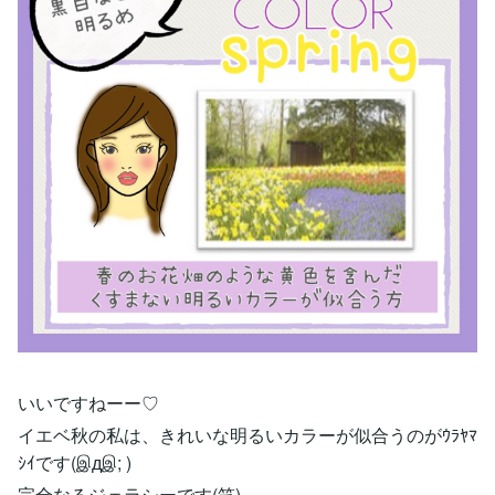
いいですねーー♡
イエベ秋の私は、きれいな明るいカラーが似合うのがｳﾗﾔﾏ
ｼｲです(இдஇ; )
完全なるジェラシーです(笑)