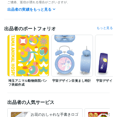
ご連絡、返信が遅れる場合がございますが、

メッセージ等は目を通しておりますので

出品者の実績をもっと見る
急用の際などはご連絡ください！

スケジュール調整しながら

対応させていただきます。
出品者のポートフォリオ
もっと見る
経験職種
デザイナー / グラフィックデザイナー
経験年数 : 15年
受賞歴
JPM POP クリエイティブ・アワード 銀賞
得意分野
デザイン制作
ロゴ　植物などのイラスト
デザイン
埼玉アニマル動物病院パン
宇宙デザイン目覚まし時計
宇宙デザイン
フ表紙作成
出品者の人気サービス
お花のおしゃれな手書きロゴ
デザ