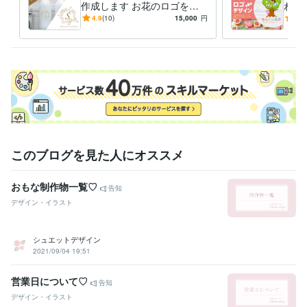
作成します お花のロゴを美
わい
容院やお花屋さんやパッケー
なロ
4.9
(10)
15,000
円
4.9
ジなどにも
す！
このブログを見た人にオススメ
おもな制作物一覧♡
告知
デザイン・イラスト
シュエットデザイン
2021/09/04 19:51
営業日について♡
告知
デザイン・イラスト