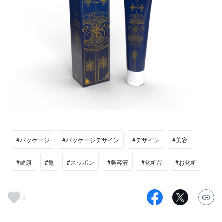
#パッケージ
#パッケージデザイン
#デザイン
#美容
#健康
#亀
#スッポン
#美容液
#化粧品
#お化粧
8