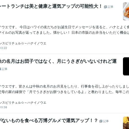
レートランチは美と健康と運気アップの可能性大！
記事
ノウエです。 今日はハワイの友だちがお誕生日でメッセージを送ると、ハナとよく
イルのお写真が返ってきました。懐かしい！ 日本の市販のお弁当をいただく機会はほ
ンスピリチュル☆～ハナイノウエ
13:22
秋の名月はお団子ではなく、月にうさぎがいないけれど運
記事
ノウエです。皆さんは中秋の名月のお月見をしたり、行事食を召し上がったりしま
父母の家の縁側で「月でうさぎがお餅つきをしているよ」と教わりました。毎年この時
ンスピリチュル☆～ハナイノウエ
10:38
がないものを食べる万博グルメで運気アップ！？
記事