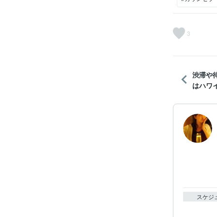
3
渋滞や
はハワイ
スケジ