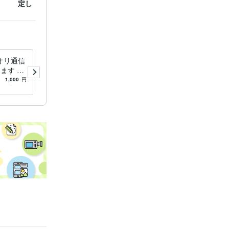
定します」の一例
伝えます」の例
オリ通信
スピリチュアルメール★世界
ます Y
一通の開運メール届けます
エのハウ
ヒーリングメール☆占い結果
1,000
円
4.0
(2)
1,000
円
願いしま
を読むだけで開運のセラピー
レター☆