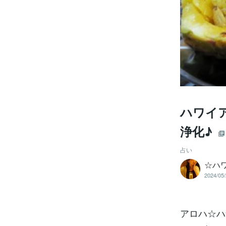
ハワイ
浄化♪
占い
☆ハ
2024/05/
アロハ☆ハ