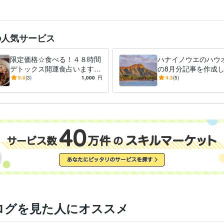
の人気サービス
限定価格☆食べる！４８時間
ハナイノウエのハウ
デトックス開運食占います
の8月分記事を作成し
脳も心も喜ぶ健康的なデトッ
様限定☆ハナイノウ
5.0
(3)
1,000
円
4.3
(5)
クス開運食を占い、鑑定しま
オリ通信の執筆をお
す☆
す
ログを見た人にオススメ