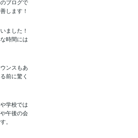
回のブログで
改善します！
ていました！
トな時間には
ナウンスもあ
える前に驚く
スや学校では
ルや午後の会
です。