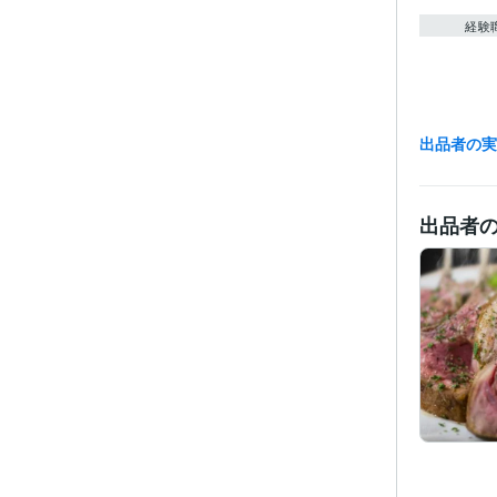
経験
出品者の
受賞
その他
出品者
得意
語学