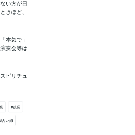
きない方が日
るときほど、
に「本気で」
、演奏会等は
、スピリチュ
業
#残業
#占い師