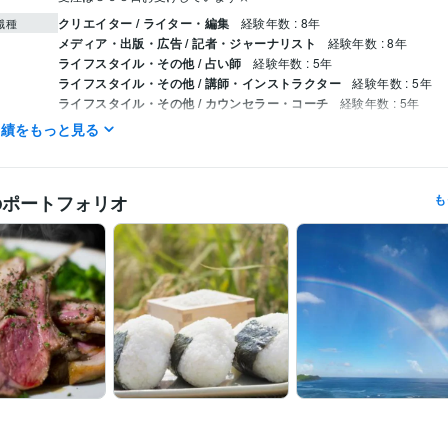
クリエイター / ライター・編集
経験年数 : 8年
職種
メディア・出版・広告 / 記者・ジャーナリスト
経験年数 : 8年
ライフスタイル・その他 / 占い師
経験年数 : 5年
ライフスタイル・その他 / 講師・インストラクター
経験年数 : 5年
ライフスタイル・その他 / カウンセラー・コーチ
経験年数 : 5年
実績をもっと見る
ハワイアンスピリチュアル鑑定/ハワイの文化・観光・グルメ執筆
歴
ハワイアンスピリチュアルカウンセリング:5年
栄養指導:5年
ツール
のポートフォリオ
も
占い
霊視透視でのハワイアンスピリチュアル鑑定
分野
霊視
透視
スピリチュアル
恋愛
ダイエット
家庭
相性
仕事
悩み相談・カウンセリング
ハナ的ポジティブシンキングカウンセリ
英語
ネイティブレベル
力