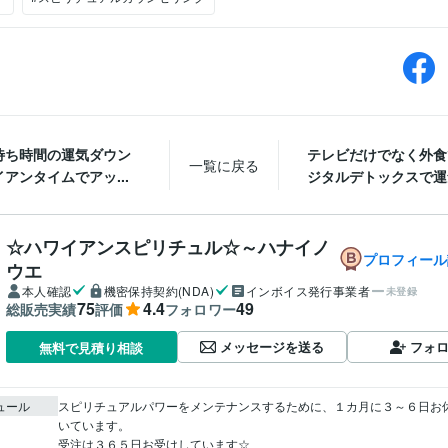
待ち時間の運気ダウン
テレビだけでなく外食
一覧に戻る
アンタイムでアッ...
ジタルデトックスで運気
☆ハワイアンスピリチュル☆～ハナイノ
プロフィール
ウエ
本人確認
機密保持契約(NDA)
インボイス発行事業者
未登録
75
4.4
49
総販売実績
評価
フォロワー
メッセージを送る
フォ
無料で見積り相談
ュール
スピリチュアルパワーをメンテナンスするために、１カ月に３～６日お
いています。

受注は３６５日お受けしています☆