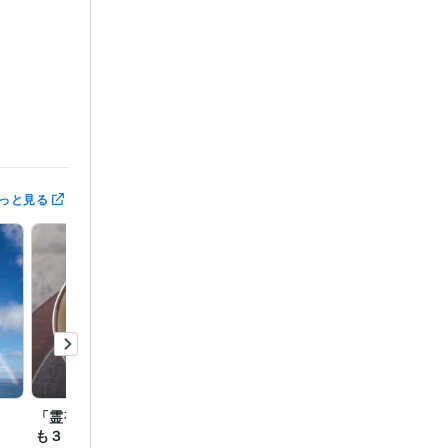
っと見る
運勢
厄除け
ング
「霊視透視☆何日からで
「恋や仕事等全ての分野
も３１日間の総合運を鑑
に当てはまる開運の言葉