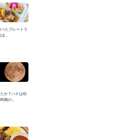
食べたプレートラ
...
したか？ハナは幼
期の...