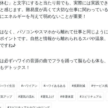
休む」と文字にすると当たり前でも、実際には実践で
と感じます。難易度が高くて大切な仕事に関わってい
にエネルギーを与えて弱めないことが重要！
はなく、パソコンやスマホから離れて仕事と同じよう
ポイントです。自然と情報から離れられるスパや温泉
ですね♪
は必ずハワイの音源の曲でフラを踊って脳も心も体も
もデトックス！
#ハワイ生活
#ハワイアン
#ハワイあるある
#残業削減
#サービス残
運気アップ
#運気の流れ
#運気上げ
#幸運体質
#スピリチュアル
ー
#スピリチュアルカウンセリング